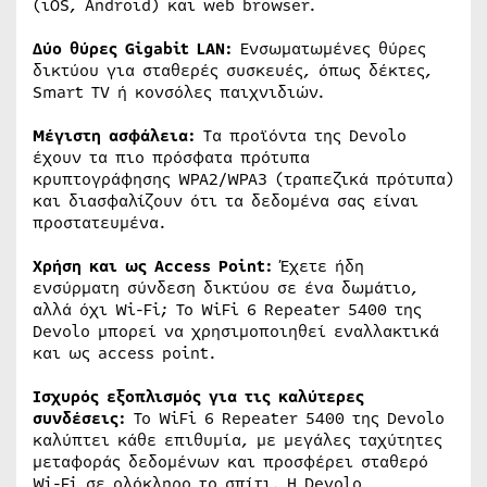
(iOS, Android) και web browser.
Δύο θύρες
Gigabit
LAN
:
Ενσωματωμένες θύρες
δικτύου για σταθερές συσκευές, όπως δέκτες,
Smart TV ή κονσόλες παιχνιδιών.
Μέγιστη ασφάλεια:
Τα προϊόντα της Devolo
έχουν τα πιο πρόσφατα πρότυπα
κρυπτογράφησης WPA2/WPA3 (τραπεζικά πρότυπα)
και διασφαλίζουν ότι τα δεδομένα σας είναι
προστατευμένα.
Χρήση και ως Access
Point
:
Έχετε ήδη
ενσύρματη σύνδεση δικτύου σε ένα δωμάτιο,
αλλά όχι Wi-Fi; Το WiFi 6 Repeater 5400 της
Devolo μπορεί να χρησιμοποιηθεί εναλλακτικά
και ως access point.
Ισχυρός εξοπλισμός για τις καλύτερες
συνδέσεις:
Το WiFi 6 Repeater 5400 της Devolo
καλύπτει κάθε επιθυμία, με μεγάλες ταχύτητες
μεταφοράς δεδομένων και προσφέρει σταθερό
Wi-Fi σε ολόκληρο το σπίτι. Η Devolo