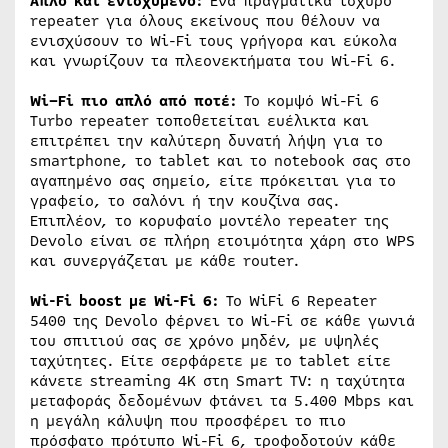
Απλό και ενισχυμένο:
Ένα πραγματικά ισχυρό
repeater για όλους εκείνους που θέλουν να
ενισχύσουν το Wi-Fi τους γρήγορα και εύκολα
και γνωρίζουν τα πλεονεκτήματα του Wi-Fi 6.
Wi
–
Fi
πιο απλό από ποτέ:
Το κομψό Wi-Fi 6
Turbo repeater τοποθετείται ευέλικτα και
επιτρέπει την καλύτερη δυνατή λήψη για το
smartphone, το tablet και το notebook σας στο
αγαπημένο σας σημείο, είτε πρόκειται για το
γραφείο, το σαλόνι ή την κουζίνα σας.
Επιπλέον, το κορυφαίο μοντέλο repeater της
Devolo είναι σε πλήρη ετοιμότητα χάρη στο WPS
και συνεργάζεται με κάθε router.
Wi-Fi boost
με
Wi-Fi 6
:
Το WiFi 6 Repeater
5400 της Devolo φέρνει το Wi-Fi σε κάθε γωνιά
του σπιτιού σας σε χρόνο μηδέν, με υψηλές
ταχύτητες. Είτε σερφάρετε με το tablet είτε
κάνετε streaming 4K στη Smart TV: η ταχύτητα
μεταφοράς δεδομένων φτάνει τα 5.400 Mbps και
η μεγάλη κάλυψη που προσφέρει το πιο
πρόσφατο πρότυπο Wi-Fi 6, τροφοδοτούν κάθε