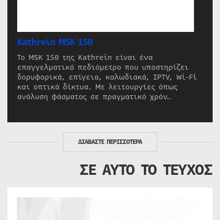
Kathrein MSK 150
Το MSK 150 της Kathrein είναι ένα
επαγγελματικό πεδιόμετρο που υποστηρίζει
δορυφορικά, επίγεια, καλωδιακά, IPTV, Wi-Fi
και οπτικά δίκτυα. Με λειτουργίες όπως
ανάλυση φάσματος σε πραγματικό χρόν…
ΔΙΑΒΑΣΤΕ ΠΕΡΙΣΣΟΤΕΡΑ
ΣΕ ΑΥΤΟ ΤΟ ΤΕΥΧΟΣ