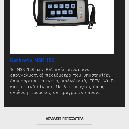
Kathrein MSK 150
Το MSK 150 της Kathrein είναι ένα
επαγγελματικό πεδιόμετρο που υποστηρίζει
δορυφορικά, επίγεια, καλωδιακά, IPTV, Wi-Fi
και οπτικά δίκτυα. Με λειτουργίες όπως
ανάλυση φάσματος σε πραγματικό χρόν…
ΔΙΑΒΑΣΤΕ ΠΕΡΙΣΣΟΤΕΡΑ