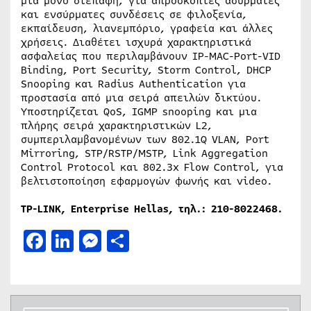
μία μόνο διεπαφή, για απρόσκοπτες ασύρματες
και ενσύρματες συνδέσεις σε φιλοξενία,
εκπαίδευση, λιανεμπόριο, γραφεία και άλλες
χρήσεις. Διαθέτει ισχυρά χαρακτηριστικά
ασφαλείας που περιλαμβάνουν IP-MAC-Port-VID
Binding, Port Security, Storm Control, DHCP
Snooping και Radius Authentication για
προστασία από μια σειρά απειλών δικτύου.
Υποστηρίζεται QoS, IGMP snooping και μια
πλήρης σειρά χαρακτηριστικών L2,
συμπεριλαμβανομένων των 802.1Q VLAN, Port
Mirroring, STP/RSTP/MSTP, Link Aggregation
Control Protocol και 802.3x Flow Control, για
βελτιστοποίηση εφαρμογών φωνής και video.
TP-LINK, Enterprise Hellas, τηλ
.: 210-8022468.
Facebook
LinkedIn
Messenger
Μοιραστείτε