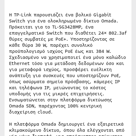
Η TP-Link παρουσιάζει ένα βολικό Gigabit
Switch για ένα ολοκληρωμένο δίκτυο Omada.
Πρόκειται για το TL-SG3428MP, ένα
επαγγελματικό Switch που διαθέτει 24× 802.3af
θύρες συμβατές με PoE+. Υποστηρίζοντας σε
κάθε θύρα 30 W, παρέχει συνολικό
προϋπολογισμό ισχύος PoE έως και 384 W.
Σχεδιασμένο να χρησιμοποιεί ένα μόνο καλώδιο
Ethernet τόσο για μετάδοση δεδομένων όσο και
για μεταφορά ισχύος, προσφέρει ευέλικτη
ανάπτυξη για συσκευές που υποστηρίζουν PoE,
όπως ασύρματα σημεία πρόσβασης, κάμερες IP
και τηλέφωνα IP, μειώνοντας το κόστος
υποδομής για τις μικρές επιχειρήσεις.
Ενσωματώνεται στην πλατφόρμα δικτύωσης
Omada SDN, παρέχοντας 100% κεντρική
διαχείριση cloud.
Η πλατφόρμα Omada δημιουργεί ένα εξαιρετικά
κλιμακούμενο δίκτυο, όπου όλα ελέγχονται από