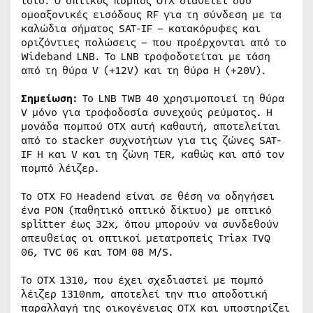
ιστό. Ο οπτικός πομπός OTX διαθέτει δύο
ομοαξονικές εισόδους RF για τη σύνδεση με τα
καλώδια σήματος SAT-IF – κατακόρυφες και
οριζόντιες πολώσεις – που προέρχονται από το
Wideband LNB. Το LNB τροφοδοτείται με τάση
από τη θύρα V (+12V) και τη θύρα H (+20V).
Σημείωση:
Το LNB TWB 40 χρησιμοποιεί τη θύρα
V μόνο για τροφοδοσία συνεχούς ρεύματος. Η
μονάδα πομπού OTX αυτή καθαυτή, αποτελείται
από το stacker συχνοτήτων για τις ζώνες SAT-
IF H και V και τη ζώνη TER, καθώς και από τον
πομπό λέιζερ.
Το OTX FO Headend είναι σε θέση να οδηγήσει
ένα PON (παθητικό οπτικό δίκτυο) με οπτικό
splitter έως 32x, όπου μπορούν να συνδεθούν
απευθείας οι οπτικοί μετατροπείς Triax TVQ
06, TVC 06 και TOM 08 M/S.
Το OTX 1310, που έχει σχεδιαστεί με πομπό
λέιζερ 1310nm, αποτελεί την πιο αποδοτική
παραλλαγή της οικογένειας OTX και υποστηρίζει