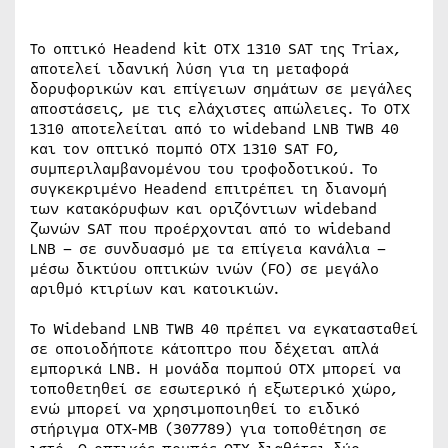
Το οπτικό Headend kit OTX 1310 SAT της Triax,
αποτελεί ιδανική λύση για τη μεταφορά
δορυφορικών και επίγειων σημάτων σε μεγάλες
αποστάσεις, με τις ελάχιστες απώλειες. Το OTX
1310 αποτελείται από το wideband LNB TWB 40
και τον οπτικό πομπό OTX 1310 SAT FO,
συμπεριλαμβανομένου του τροφοδοτικού. Το
συγκεκριμένο Headend επιτρέπει τη διανομή
των κατακόρυφων και οριζόντιων wideband
ζωνών SAT που προέρχονται από το wideband
LNB – σε συνδυασμό με τα επίγεια κανάλια –
μέσω δικτύου οπτικών ινών (FO) σε μεγάλο
αριθμό κτιρίων και κατοικιών.
Το Wideband LNB TWB 40 πρέπει να εγκατασταθεί
σε οποιοδήποτε κάτοπτρο που δέχεται απλά
εμπορικά LNB. Η μονάδα πομπού OTX μπορεί να
τοποθετηθεί σε εσωτερικό ή εξωτερικό χώρο,
ενώ μπορεί να χρησιμοποιηθεί το ειδικό
στήριγμα OTX-MB (307789) για τοποθέτηση σε