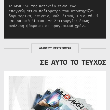
Το MSK 150 της Kathrein είναι ένα
επαγγελματικό πεδιόμετρο που υποστηρίζει
δορυφορικά, επίγεια, καλωδιακά, IPTV, Wi-Fi
και οπτικά δίκτυα. Με λειτουργίες όπως
ανάλυση φάσματος σε πραγματικό χρόν…
ΔΙΑΒΑΣΤΕ ΠΕΡΙΣΣΟΤΕΡΑ
ΣΕ ΑΥΤΟ ΤΟ ΤΕΥΧΟΣ