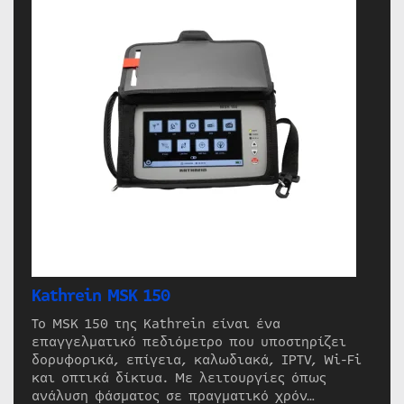
Kathrein MSK 150
Το MSK 150 της Kathrein είναι ένα
επαγγελματικό πεδιόμετρο που υποστηρίζει
δορυφορικά, επίγεια, καλωδιακά, IPTV, Wi-Fi
και οπτικά δίκτυα. Με λειτουργίες όπως
ανάλυση φάσματος σε πραγματικό χρόν…