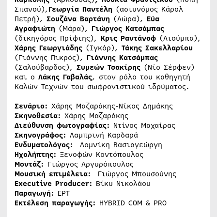
Σπανού),
Γεωργία Παντέλη
(αστυνόμος Κάρολ
Πετρή),
Σουζάνα Βαρτάνη
(Λώρα),
Εύα
Αγραφιώτη
(Μάρα),
Γιώργος Κατσάμπας
(δικηγόρος Πρίφτης),
Κρις Ραντάνοφ
(Λιούμπα),
Χάρης Γεωργιάδης
(Ιγκόρ),
Τάκης Σακελλαρίου
(Γιάννης Πικρός),
Γιάννης Κατσάμπας
(Σαλούβαρδος),
Συμεών Τσακίρης
(Νίο Σέρφεν)
και ο
Λάκης Γαβαλάς
, στον ρόλο του καθηγητή
Καλών Τεχνών του σωφρονιστικού ιδρύματος.
Σενάριο
:
Χάρης Μαζαράκης-Νίκος Δημάκης
Σκηνοθεσία:
Χάρης Μαζαράκης
Διεύθυνση φωτογραφίας
:
Ντίνος Μαχαίρας
Σκηνογράφος
:
Λαμπρινή Καρδαρά
Ενδυματολόγος
:
Δομνίκη Βασιαγεώργη
Ηχολήπτης
:
Ξενοφών Κοντόπουλος
Μοντάζ
:
Γιώργος Αργυρόπουλος
Μουσική επιμέλεια
:
Γιώργος Μπουσούνης
Executive Producer:
Βίκυ Νικολάου
Παραγωγή:
ΕΡΤ
Εκτέλεση παραγωγής:
HYBRID COM & PRO