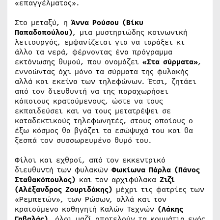
«επαγγέλματος».
Στο μεταξύ, η
Άννα Ρούσου
(Βίκυ
Παπαδοπούλου)
, μια μυστηριώδης κοινωνική
λειτουργός, εμφανίζεται για να ταράξει κι
άλλο τα νερά, φέρνοντας ένα πρόγραμμα
εκτόνωσης θυμού, που ονομάζει
«Στα σύρματα»
,
εννοώντας όχι μόνο τα σύρματα της φυλακής
αλλά και εκείνα των τηλεφώνων. Έτσι, ζητάει
από τον διευθυντή να της παραχωρήσει
κάποιους κρατούμενους, ώστε να τους
εκπαιδεύσει και να τους μετατρέψει σε
καταδεκτικούς τηλεφωνητές, στους οποίους ο
έξω κόσμος θα βγάζει τα εσώψυχά του και θα
ξεσπά τον συσσωρευμένο θυμό του.
Φίλοι και εχθροί, από τον εκκεντρικό
διευθυντή των φυλακών
Φωκίωνα Πάρλα
(Πάνος
Σταθακόπουλος)
και τον αρχιφύλακα
Ζιζί
(Αλέξανδρος Ζουριδάκης)
μέχρι τις φατρίες των
«Ρεμπετών», των Ρώσων, αλλά και τον
κρατούμενο καθηγητή Καλών Τεχνών
(Λάκης
Γαβαλάς)
, όλοι μαζί αποτελούν τα κομμάτια ενός