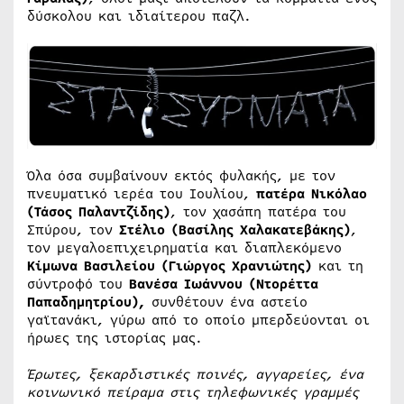
δύσκολου και ιδιαίτερου παζλ.
Όλα όσα συμβαίνουν εκτός φυλακής, με τον
πνευματικό ιερέα του Ιουλίου,
πατέρα Νικόλαο
(Τάσος Παλαντζίδης)
, τον χασάπη πατέρα του
Σπύρου, τον
Στέλιο
(Βασίλης Χαλακατεβάκης)
,
τον μεγαλοεπιχειρηματία και διαπλεκόμενο
Κίμωνα Βασιλείου
(Γιώργος Χρανιώτης)
και τη
σύντροφό του
Βανέσα Ιωάννου
(Ντορέττα
Παπαδημητρίου),
συνθέτουν ένα αστείο
γαϊτανάκι, γύρω από το οποίο μπερδεύονται οι
ήρωες της ιστορίας μας.
Έρωτες, ξεκαρδιστικές ποινές, αγγαρείες, ένα
κοινωνικό πείραμα στις τηλεφωνικές γραμμές