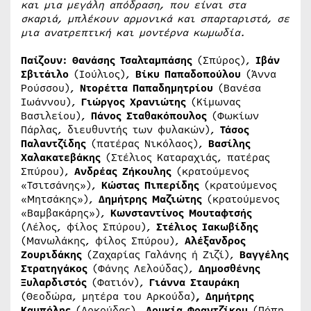
και μια μεγάλη απόδραση, που είναι στα
σκαριά, μπλέκουν αρμονικά και σπαρταριστά, σε
μια ανατρεπτική και μοντέρνα κωμωδία.
Παίζουν:
Θανάσης Τσαλταμπάσης
(Σπύρος),
Ιβάν
Σβιτάιλο
(Ιούλιος),
B
ίκυ Παπαδοπούλου
(Άννα
Ρούσσου),
Ντορέττα Παπαδημητρίου
(Βανέσα
Ιωάννου),
Γιώργος Χρανιώτης
(Κίμωνας
Βασιλείου),
Πάνος Σταθακόπουλος
(Φωκίων
Πάρλας, διευθυντής των φυλακών),
Τάσος
Παλαντζίδης
(πατέρας Νικόλαος),
Βασίλης
Χαλακατεβάκης
(Στέλιος Καταραχιάς, πατέρας
Σπύρου),
Ανδρέας Ζήκουλης
(κρατούμενος
«Τσιτσάνης»),
Κώστας Πιπερίδης
(κρατούμενος
«Μητσάκης»),
Δημήτρης Μαζιώτης
(κρατούμενος
«Βαμβακάρης»),
Κωνσταντίνος Μουταφτσής
(Λέλος, φίλος Σπύρου),
Στέλιος Ιακωβίδης
(Μανωλάκης, φίλος Σπύρου),
Αλέξανδρος
Ζουριδάκης
(Ζαχαρίας Γαλάνης ή Ζιζί),
Βαγγέλης
Στρατηγάκος
(Φάνης Λελούδας),
Δημοσθένης
Ξυλαρδιστός
(Φατιόν),
Γιάννα Σταυράκη
(Θεοδώρα, μητέρα του Αρκούδα)
, Δημήτρης
Καμπόλης
(Αρκούδας)
,
Λουκία Φραντζίκου
(Πόπη