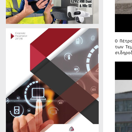
Ο Πέτρ
των Τε
σιδηρο