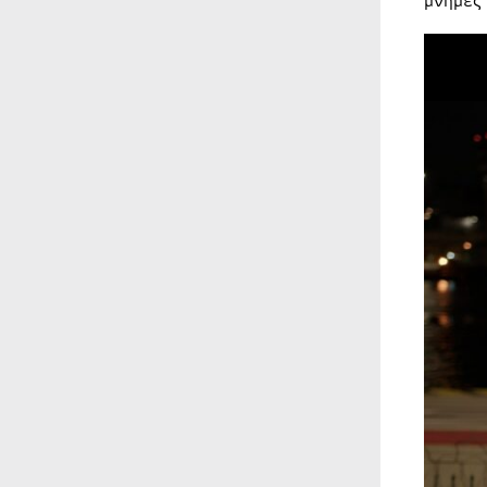
μνήμες