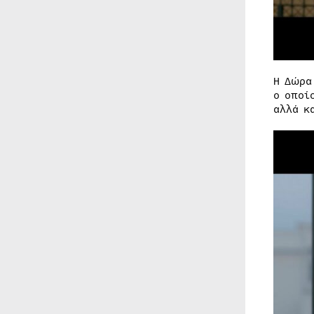
Η Δώρα
ο οποί
αλλά κ