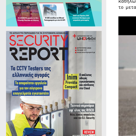
καθηλω
το μετ