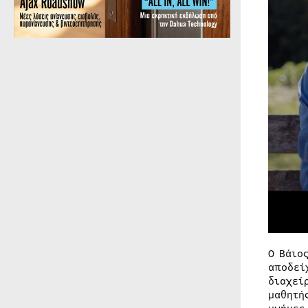
Ο Βάιο
αποδεί
διαχεί
μαθητή