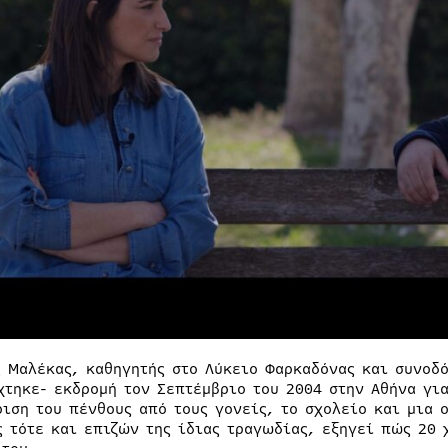
ς Μαλέκας, καθηγητής στο Λύκειο Φαρκαδόνας και συνοδ
χτηκε- εκδρομή τον Σεπτέμβριο του 2004 στην Αθήνα για
ριση του πένθους από τους γονείς, το σχολείο και μια 
ς τότε και επιζών της ίδιας τραγωδίας, εξηγεί πώς 20 