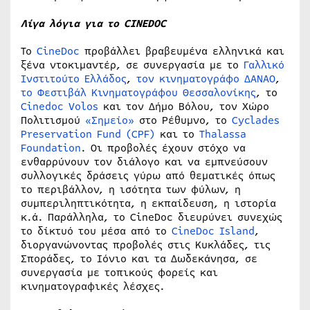
Λίγα λόγια για το
CINEDOC
Το
CineDoc
προβάλλει βραβευμένα ελληνικά και
ξένα ντοκιμαντέρ, σε συνεργασία με το
Γαλλικό
Ινστιτούτο Ελλάδος
,
τον κινηματογράφο ΔΑΝΑΟ
,
το Φεστιβάλ Κινηματογράφου Θεσσαλονίκης
, το
Cinedoc Volos
και τον Δήμο Βόλου, τον Χώρο
Πολιτισμού
«Σημείο»
στο Ρέθυμνο, το
Cyclades
Preservation Fund (CPF)
και το
Thalassa
Foundation
. Οι προβολές έχουν στόχο να
ενθαρρύνουν τον διάλογο και να εμπνεύσουν
συλλογικές δράσεις γύρω από θεματικές όπως
το περιβάλλον, η ισότητα των φύλων, η
συμπεριληπτικότητα, η εκπαίδευση, η ιστορία
κ.ά. Παράλληλα, το CineDoc διευρύνει συνεχώς
το δίκτυό του μέσα από το
CineDoc Island
,
διοργανώνοντας προβολές στις Κυκλάδες, τις
Σποράδες, το Ιόνιο και τα Δωδεκάνησα, σε
συνεργασία με τοπικούς φορείς και
κινηματογραφικές λέσχες.