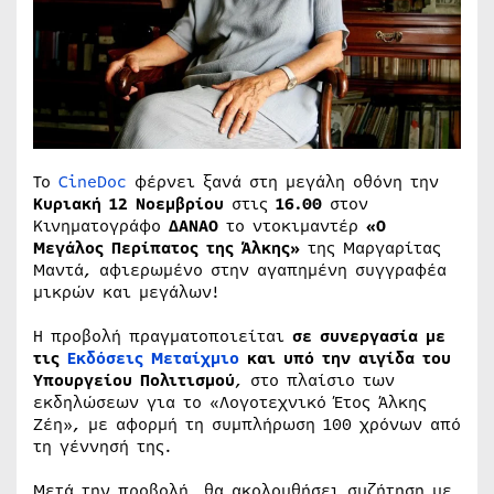
Το
CineDoc
φέρνει ξανά στη μεγάλη οθόνη την
Κυριακή 12 Νοεμβρίου
στις
16.00
στον
Κινηματογράφο
ΔΑΝΑΟ
το ντοκιμαντέρ
«Ο
Μεγάλος Περίπατος της Άλκης»
της Μαργαρίτας
Μαντά, αφιερωμένο στην αγαπημένη συγγραφέα
μικρών και μεγάλων!
Η προβολή πραγματοποιείται
σε συνεργασία με
τις
Εκδόσεις Μεταίχμιο
και υπό την αιγίδα του
Υπουργείου Πολιτισμού
, στο πλαίσιο των
εκδηλώσεων για το «Λογοτεχνικό Έτος Άλκης
Ζέη», με αφορμή τη συμπλήρωση 100 χρόνων από
τη γέννησή της.
Μετά την προβολή, θα ακολουθήσει συζήτηση με