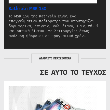
Kathrein MSK 150
Το MSK 150 της Kathrein είναι ένα
επαγγελματικό πεδιόμετρο που υποστηρίζει
δορυφορικά, επίγεια, καλωδιακά, IPTV, Wi-Fi
και οπτικά δίκτυα. Με λειτουργίες όπως
ανάλυση φάσματος σε πραγματικό χρόν…
ΔΙΑΒΑΣΤΕ ΠΕΡΙΣΣΟΤΕΡΑ
ΣΕ ΑΥΤΟ ΤΟ ΤΕΥΧΟΣ