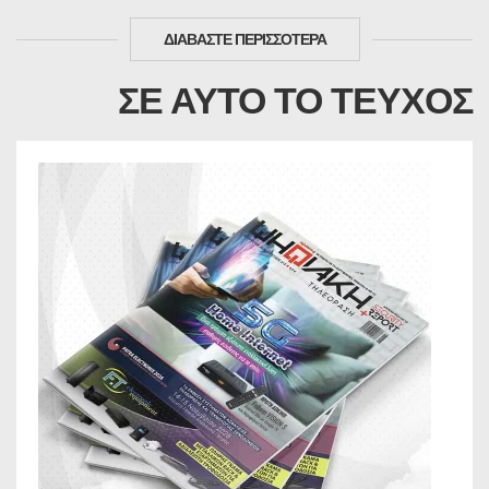
ΔΙΑΒΑΣΤΕ ΠΕΡΙΣΣΟΤΕΡΑ
ΣΕ ΑΥΤΟ ΤΟ ΤΕΥΧΟΣ