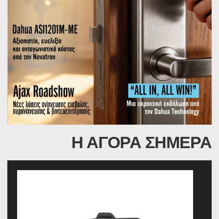
Η ΑΓΟΡΑ ΣΗΜΕΡΑ