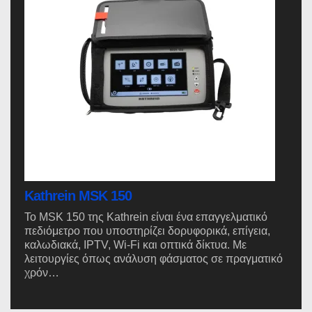
Kathrein MSK 150
Το MSK 150 της Kathrein είναι ένα επαγγελματικό
πεδιόμετρο που υποστηρίζει δορυφορικά, επίγεια,
καλωδιακά, IPTV, Wi-Fi και οπτικά δίκτυα. Με
λειτουργίες όπως ανάλυση φάσματος σε πραγματικό
χρόν…