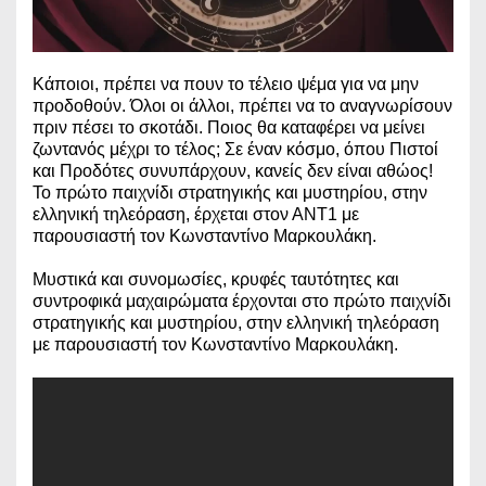
Κάποιοι, πρέπει να πουν το τέλειο ψέμα για να μην
προδοθούν. Όλοι οι άλλοι, πρέπει να το αναγνωρίσουν
πριν πέσει το σκοτάδι. Ποιος θα καταφέρει να μείνει
ζωντανός μέχρι το τέλος; Σε έναν κόσμο, όπου Πιστοί
και Προδότες συνυπάρχουν, κανείς δεν είναι αθώος!
Το πρώτο παιχνίδι στρατηγικής και μυστηρίου, στην
ελληνική τηλεόραση, έρχεται στον ΑΝΤ1 με
παρουσιαστή τον Κωνσταντίνο Μαρκουλάκη.
Μυστικά και συνομωσίες, κρυφές ταυτότητες και
συντροφικά μαχαιρώματα έρχονται στο πρώτο παιχνίδι
στρατηγικής και μυστηρίου, στην ελληνική τηλεόραση
με παρουσιαστή τον Κωνσταντίνο Μαρκουλάκη.