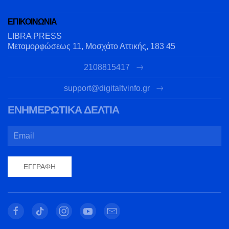
ΕΠΙΚΟΙΝΩΝΙΑ
LIBRA PRESS
Μεταμορφώσεως 11, Μοσχάτο Αττικής, 183 45
2108815417
support@digitaltvinfo.gr
ΕΝΗΜΕΡΩΤΙΚΑ ΔΕΛΤΙΑ
ΕΓΓΡΑΦΉ