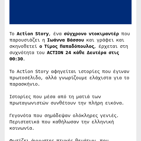
Το
Action Story
, ένα
σύγχρονο ντοκιμαντέρ
που
παρουσιάζει η
Ιωάννα Βάσσου
και γράφει και
σκηνοθετεί
ο Τίμος Παπαδόπουλος
, έρχεται στη
συχνότητα του
ACTION 24
κάθε Δευτέρα στις
00:30
.
Το Action Story αφηγείται ιστορίες που έγιναν
πρωτοσέλιδο, αλλά γνωρίζουμε ελάχιστα για το
παρασκήνιο.
Ιστορίες που μέσα από τη ματιά των
πρωταγωνιστών συνθέτουν την πλήρη εικόνα.
Γεγονότα που σημάδεψαν ολόκληρες γενιές.
Περιστατικά που καθήλωσαν την ελληνική
κοινωνία.
Φωτίζει άγνωστες πτυχές θεμάτων, που