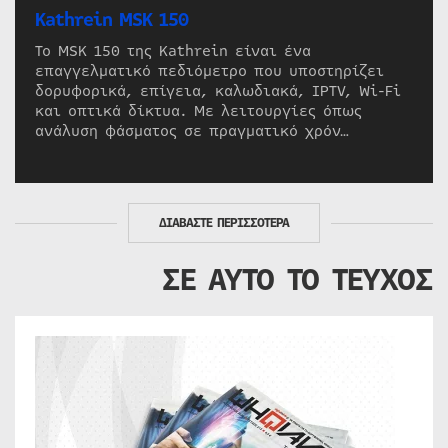
Kathrein MSK 150
Το MSK 150 της Kathrein είναι ένα
επαγγελματικό πεδιόμετρο που υποστηρίζει
δορυφορικά, επίγεια, καλωδιακά, IPTV, Wi-Fi
και οπτικά δίκτυα. Με λειτουργίες όπως
ανάλυση φάσματος σε πραγματικό χρόν…
ΔΙΑΒΑΣΤΕ ΠΕΡΙΣΣΟΤΕΡΑ
ΣΕ ΑΥΤΟ ΤΟ ΤΕΥΧΟΣ