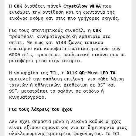
Η
C
8
K
διαθέτει πάνελ
CrystGlow
WHVA
που
ενισχύει την αντίθεση και τη ζωντάνια της
εικόνας ακόμη και στις πιο γρήγορες σκηνές.
Για τους απαιτητικούς σινεφίλ, η
C
9
K
προσφέρει κινηματογραφική εμπειρία στο
σπίτι. Με έως και 5148 ζώνες τοπικού
φωτισμού και κορυφαία φωτεινότητα άνω των
6000 nits, προσφέρει ρεαλιστική εικόνα που σε
μεταφέρει μέσα στην ιστορία.
Η ναυαρχίδα της TCL, η
X
11
K
QD
–
Mini
LED
TV
,
αποτελεί την απόλυτη επιλογή για κάθε λάτρη
ταινιών ή αθλητικών. Διαθέσιμη σε 85” και
95”, μετατρέπει το σαλόνι σε στάδιο ή
κινηματογράφο.
Για τους λάτρεις του ήχου
Δεν έχει σημασία μόνο η εικόνα καθώς ο ήχος
είναι εξίσου σημαντικός για τη δημιουργία μιας
ολοκληρωμένης εμπειρίας ψυχαγωγίας. Το TCL