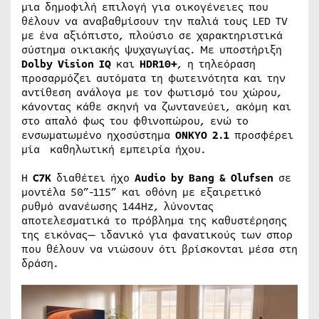
μια δημοφιλή επιλογή για οικογένειες που
θέλουν να αναβαθμίσουν την παλιά τους LED TV
με ένα αξιόπιστο, πλούσιο σε χαρακτηριστικά
σύστημα οικιακής ψυχαγωγίας. Με υποστήριξη
Dolby
Vision
IQ
και
HDR
10+
, η τηλεόραση
προσαρμόζει αυτόματα τη φωτεινότητα και την
αντίθεση ανάλογα με τον φωτισμό του χώρου,
κάνοντας κάθε σκηνή να ζωντανεύει, ακόμη και
στο απαλό φως του φθινοπώρου, ενώ το
ενσωματωμένο ηχοσύστημα
ONKYO
2.1
προσφέρει
μία καθηλωτική εμπειρία ήχου.
Η
C
7
K
διαθέτει ήχο
Audio
by
Bang
&
Olufsen
σε
μοντέλα 50”-115” και οθόνη με εξαιρετικό
ρυθμό ανανέωσης 144Hz, λύνοντας
αποτελεσματικά το πρόβλημα της καθυστέρησης
της εικόνας— ιδανικό για φανατικούς των σπορ
που θέλουν να νιώσουν ότι βρίσκονται μέσα στη
δράση.