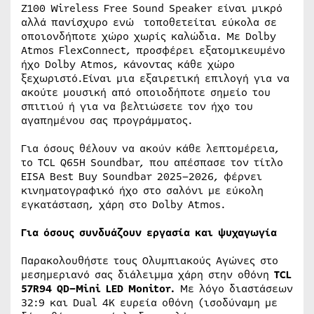
Z100 Wireless Free Sound Speaker είναι μικρό
αλλά πανίσχυρο ενώ τοποθετείται εύκολα σε
οποιονδήποτε χώρο χωρίς καλώδια. Με Dolby
Atmos FlexConnect, προσφέρει εξατομικευμένο
ήχο Dolby Atmos, κάνοντας κάθε χώρο
ξεχωριστό.Είναι μια εξαιρετική επιλογή για να
ακούτε μουσική από οποιοδήποτε σημείο του
σπιτιού ή για να βελτιώσετε τον ήχο του
αγαπημένου σας προγράμματος.
Για όσους θέλουν να ακούν κάθε λεπτομέρεια,
το TCL Q65H Soundbar, που απέσπασε τον τίτλο
EISA Best Buy Soundbar 2025–2026, φέρνει
κινηματογραφικό ήχο στο σαλόνι με εύκολη
εγκατάσταση, χάρη στο Dolby Atmos.
Για όσους συνδυάζουν εργασία και ψυχαγωγία
Παρακολουθήστε τους Ολυμπιακούς Αγώνες στο
μεσημεριανό σας διάλειμμα χάρη στην οθόνη
TCL
57
R
94
QD
–
Mini
LED
Monitor
.
Με λόγο διαστάσεων
32:9 και Dual 4K ευρεία οθόνη (ισοδύναμη με