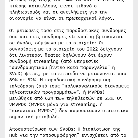
πτώσης ποικίλλουν, είναι πιθανό ο
πληθωρισμός και οι αντιλήψεις για την
οικονομία να είναι οι πρωταρχικοί λόγοι.
Οι μειώσεις τόσο στις παραδοσιακές συνδρομές
όσο και στις συνδρομές streaming βρίσκονται
σε άνοδο, σύμφωνα με τα στοιχεία: Οι
συγκρίσεις με τα στοιχεία του 2022 δείχνουν
ότι λιγότεροι θεατές δηλώνουν ότι έχουν
συνδρομή streaming (από υπηρεσίες
“συνδρομητικού βίντεο κατά παραγγελία” ή
SVoD) φέτος, με τα επίπεδα να μειώνονται από
89% σε 82%. Η παραδοσιακή συνδρομητική
τηλεόραση (από τους “πολυκαναλικούς διανομείς
τηλεοπτικών προγραμμάτων”, ή MVPDs)
μειώθηκε από 62% των τηλεθεατών σε 55%. Οι
vMVPDs (MVPDs μόνο για streaming, ή
“εικονικοί MVPDs”) δεν παρουσίασαν στατιστικά
σημαντική μεταβολή.
Αποσυσπείρωση των SVoDs: Η διαπίστωση της
Hub για την “αποσυμφόρηση” ενισχύεται από το