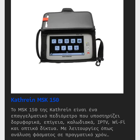
Kathrein MSK 150
Το MSK 150 της Kathrein είναι ένα
επαγγελματικό πεδιόμετρο που υποστηρίζει
δορυφορικά, επίγεια, καλωδιακά, IPTV, Wi-Fi
και οπτικά δίκτυα. Με λειτουργίες όπως
ανάλυση φάσματος σε πραγματικό χρόν…