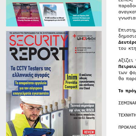
παραδο
αναγκα
γνωσια
Επιστη
δημοσι
Δευτέρ
του κτ
Αξίζει
Πειραι
των φο
θα παρ
Το πρό
ΣΕΜΙΝΑ
ΤΕΧΝΗΤ
ΠΡΟΚΛΗ