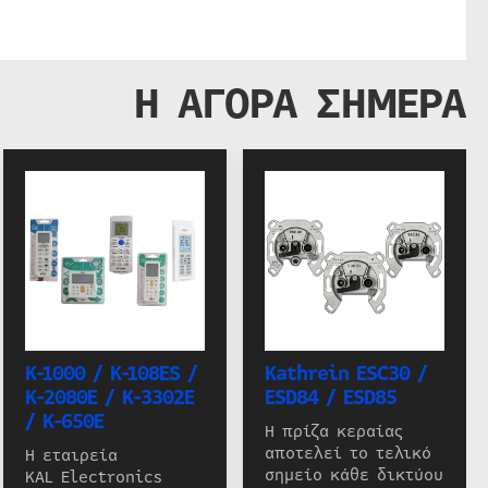
Η ΑΓΟΡΑ ΣΗΜΕΡΑ
K-1000 / K-108ES /
Kathrein ESC30 /
K-2080E / K-3302E
ESD84 / ESD85
/ K-650E
Η πρίζα κεραίας
αποτελεί το τελικό
Η εταιρεία
σημείο κάθε δικτύου
KAL Electronics