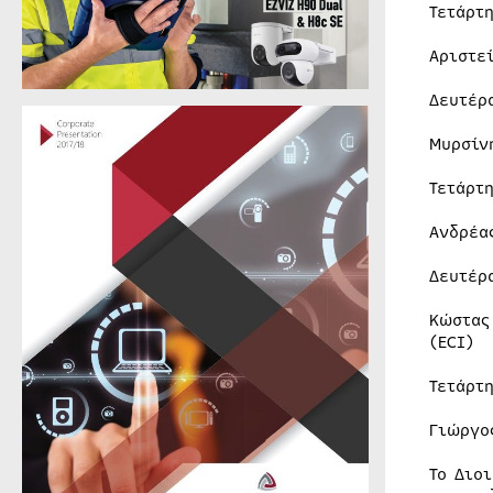
Τετάρτ
Αριστε
Δευτέρ
Μυρσίν
Τετάρτ
Ανδρέα
Δευτέρ
Κώστας
(ECI)
Τετάρτ
Γιώργο
Το Διο