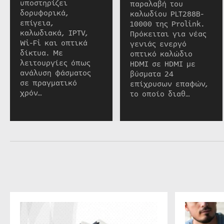
υποστηρίζει
παραλαβή του
δορυφορικά,
καλωδίου PLT288B-
επίγεια,
10000 της Prolink.
καλωδιακά, IPTV,
Πρόκειται για νέας
Wi-Fi και οπτικά
γενιάς ενεργό
δίκτυα. Με
οπτικό καλώδιο
λειτουργίες όπως
HDMI σε HDMI με
ανάλυση φάσματος
βύσματα 24
σε πραγματικό
επίχρυσων επαφών,
χρόν…
το οποίο διαθ…