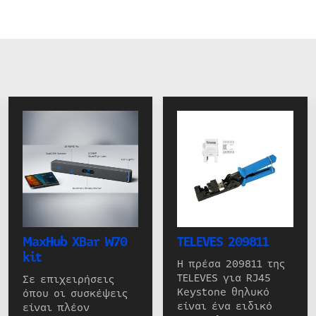
MaxHub XBar W70
TELEVES 209811
kit
Η πρέσα 209811 της
TELEVES για RJ45
Σε επιχειρήσεις
Keystone θηλυκό
όπου οι συσκέψεις
είναι ένα ειδικό
είναι πλέον