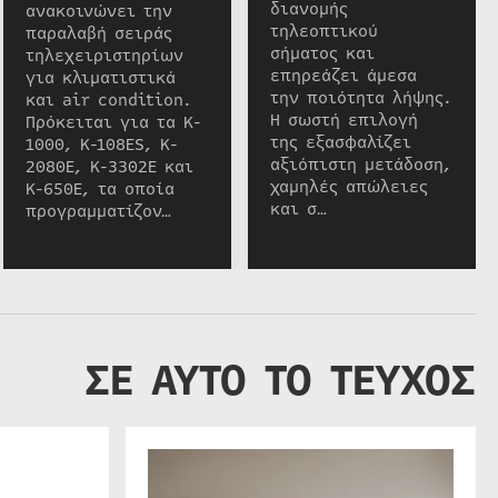
διανομής
ανακοινώνει την
τηλεοπτικού
παραλαβή σειράς
σήματος και
τηλεχειριστηρίων
επηρεάζει άμεσα
για κλιματιστικά
την ποιότητα λήψης.
και air condition.
Η σωστή επιλογή
Πρόκειται για τα K-
της εξασφαλίζει
1000, K-108ES, K-
αξιόπιστη μετάδοση,
2080E, K-3302E και
χαμηλές απώλειες
K-650E, τα οποία
και σ…
προγραμματίζον…
ΣΕ ΑΥΤΟ ΤΟ ΤΕΥΧΟΣ