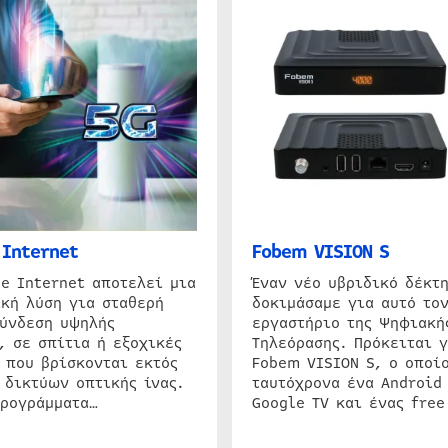
Internet
Fobem VISION S
e Internet αποτελεί μια
Έναν νέο υβριδικό δέκτ
κή λύση για σταθερή
δοκιμάσαμε για αυτό τον
σύνδεση υψηλής
εργαστήριο της Ψηφιακή
, σε σπίτια ή εξοχικές
Τηλεόρασης. Πρόκειται γ
 που βρίσκονται εκτός
Fobem VISION S, ο οποίο
 δικτύων οπτικής ίνας.
ταυτόχρονα ένα Android
προγράμματα…
Google TV και ένας free