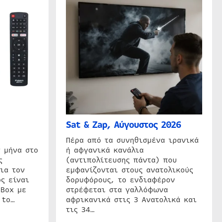
Sat & Zap, Αύγουστος 2026
η
Πέρα από τα συνηθισμένα ιρανικά
 μήνα στο
ή αφγανικά κανάλια
ς
(αντιπολίτευσης πάντα) που
ια τον
εμφανίζονται στους ανατολικούς
ς είναι
δορυφόρους, το ενδιαφέρον
 Box με
στρέφεται στα γαλλόφωνα
 to…
αφρικανικά στις 3 Ανατολικά και
τις 34…