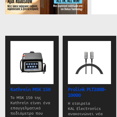
Kathrein MSK 150
Prolink PLT288B-
10000
Το MSK 150 της
Kathrein είναι ένα
Η εταιρεία
επαγγελματικό
KAL Electronics
πεδιόμετρο που
ανακοινώνει νέα