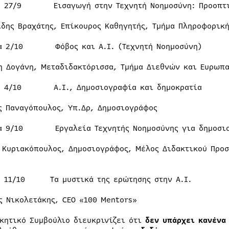
η 27/9 Εισαγωγή στην Τεχνητή Νοημοσύνη: Προοπτικέ
ίδης Βραχάτης, Επίκουρος Καθηγητής, Τμήμα Πληροφορική
α 2/10 Φόβος και Α.Ι. (Τεχνητή Νοημοσύνη)
η Δογάνη, Μεταδιδακτόρισσα, Τμήμα Διεθνών και Ευρωπ
η 4/10 Α.Ι., Δημοσιογραφία και δημοκρατία
ς Παναγόπουλος, Υπ.Δρ, Δημοσιογράφος
α 9/10 Εργαλεία Τεχνητής Νοημοσύνης για δημοσιο
 Κυριακόπουλος, Δημοσιογράφος, Μέλος Διδακτικού Προ
η 11/10 Τα μυστικά της ερώτησης στην Α.Ι.
ς Νικολετάκης, CEO «100 Mentors»
ικητικό Συμβούλιο διευκρινίζει ότι
δεν υπάρχει κανένα