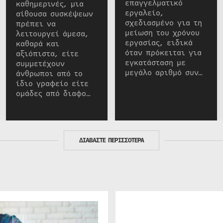
επαγγελματικό
καθημερινές, μια
εργαλείο,
αίθουσα συσκέψεων
σχεδιασμένο για τη
πρέπει να
μείωση του χρόνου
λειτουργεί άμεσα,
εργασίας, ειδικά
καθαρά και
όταν πρόκειται για
αξιόπιστα, είτε
εγκατάσταση με
συμμετέχουν
μεγάλο αριθμό συν…
άνθρωποι από το
ίδιο γραφείο είτε
ομάδες από διαφο…
ΔΙΑΒΑΣΤΕ ΠΕΡΙΣΣΟΤΕΡΑ