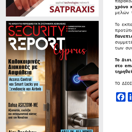
παρακο
χρόνο 
μελών 
Το εκπ
προτύ
Πανεπι
συμμετ
των συ
Το Διο
στο em
τηρηθε
ΤΟ ΔΙΟ
F