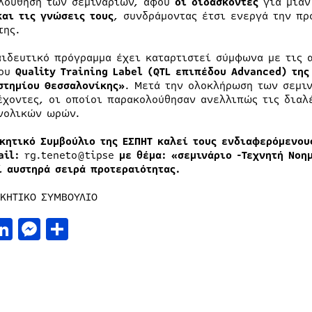
λούθηση των σεμιναρίων, αφού
οι διδάσκοντες
για μιαν
και τις γνώσεις τους
, συνδράμοντας έτσι ενεργά την π
της.
αιδευτικό πρόγραμμα έχει καταρτιστεί σύμφωνα με τις 
που
Quality
Training
Label
(
QTL
επιπέδου
Advanced
) της
στημίου Θεσσαλονίκης»
. Μετά την ολοκλήρωση των σεμι
έχοντες, οι οποίοι παρακολούθησαν ανελλιπώς τις διαλέ
νολικών ωρών.
ικητικό Συμβούλιο της ΕΣΠΗΤ καλεί τους ενδιαφερόμενο
ail:
rg.teneto@tipse
με θέμα: «σεμινάριο -Τεχνητή Νοημ
ί αυστηρά σειρά προτεραιότητας.
ΙΚΗΤΙΚΟ ΣΥΜΒΟΥΛΙΟ
acebook
LinkedIn
Messenger
Μοιραστείτε