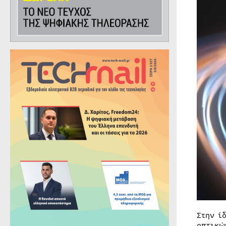
Στην ί
οπτικώ