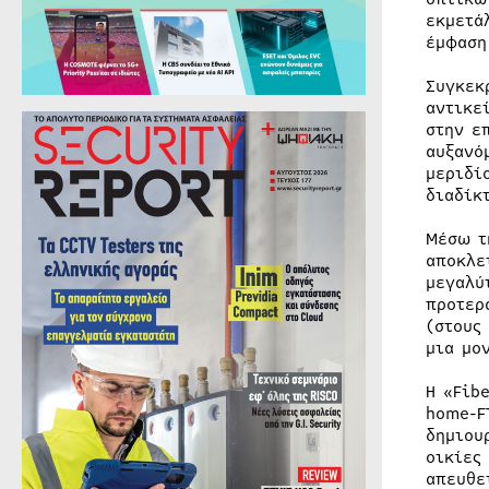
εκμετά
έμφαση
Συγκεκ
αντικε
στην ε
αυξανό
μεριδί
διαδίκ
Μέσω τ
αποκλε
μεγαλύ
προτερ
(στους
μια μο
Η «Fib
home-F
δημιου
οικίες
απευθε