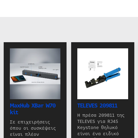
MaxHub XBar W70
TELEVES 209811
kit
Η πρέσα 209811 της
TELEVES για RJ45
Σε επιχειρήσεις
Keystone θηλυκό
όπου οι συσκέψεις
είναι ένα ειδικό
είναι πλέον