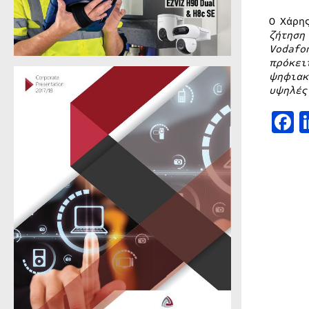
Ο Χάρη
ζήτηση
Vodafo
πρόκει
ψηφιακ
υψηλές
F