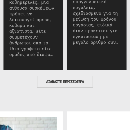
επαγγελματικό
καθημερινές, μια
εργαλείο,
αίθουσα συσκέψεων
σχεδιασμένο για τη
πρέπει να
μείωση του χρόνου
λειτουργεί άμεσα,
εργασίας, ειδικά
καθαρά και
όταν πρόκειται για
αξιόπιστα, είτε
εγκατάσταση με
συμμετέχουν
μεγάλο αριθμό συν…
άνθρωποι από το
ίδιο γραφείο είτε
ομάδες από διαφο…
ΔΙΑΒΑΣΤΕ ΠΕΡΙΣΣΟΤΕΡΑ