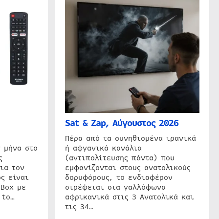
Sat & Zap, Αύγουστος 2026
η
Πέρα από τα συνηθισμένα ιρανικά
 μήνα στο
ή αφγανικά κανάλια
ς
(αντιπολίτευσης πάντα) που
ια τον
εμφανίζονται στους ανατολικούς
ς είναι
δορυφόρους, το ενδιαφέρον
 Box με
στρέφεται στα γαλλόφωνα
 to…
αφρικανικά στις 3 Ανατολικά και
τις 34…