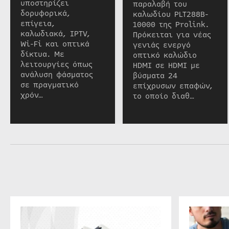
υποστηρίζει
παραλαβή του
δορυφορικά,
καλωδίου PLT288B-
επίγεια,
10000 της Prolink.
καλωδιακά, IPTV,
Πρόκειται για νέας
Wi-Fi και οπτικά
γενιάς ενεργό
δίκτυα. Με
οπτικό καλώδιο
λειτουργίες όπως
HDMI σε HDMI με
ανάλυση φάσματος
βύσματα 24
σε πραγματικό
επίχρυσων επαφών,
χρόν…
το οποίο διαθ…