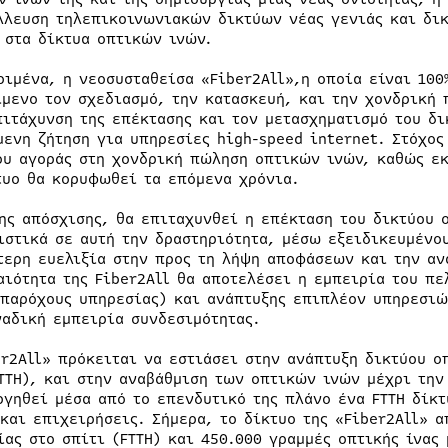
λλευση τηλεπικοινωνιακών δικτύων νέας γενιάς και δι
 στα δίκτυα οπτικών ινών.
ριμένα, η νεοσυσταθείσα «Fiber2All»,η οποία είναι 100
ίμενο τον σχεδιασμό, την κατασκευή, και την χονδρική
πιτάχυνση της επέκτασης και τον μετασχηματισμό του δ
μενη ζήτηση για υπηρεσίες high-speed internet. Στόχος
ου αγοράς στη χονδρική πώληση οπτικών ινών, καθώς εκ
τυο θα κορυφωθεί τα επόμενα χρόνια.
ης απόσχισης, θα επιταχυνθεί η επέκταση του δικτύου 
ιστικά σε αυτή την δραστηριότητα, μέσω εξειδικευμένο
τερη ευελιξία στην προς τη λήψη αποφάσεων και την αν
αιότητα της Fiber2All θα αποτελέσει η εμπειρία του π
 παρόχους υπηρεσίας) και ανάπτυξης επιπλέον υπηρεσιώ
ναδική εμπειρία συνδεσιμότητας.
er2All» πρόκειται να εστιάσει στην ανάπτυξη δικτύου ο
TTH), και στην αναβάθμιση των οπτικών ινών μέχρι την 
ργηθεί μέσα από το επενδυτικό της πλάνο ένα FTTH δίκτ
 και επιχειρήσεις. Σήμερα, το δίκτυο της «Fiber2All» α
ίας στο σπίτι (FTTH) και 450.000 γραμμές οπτικής ίνας 