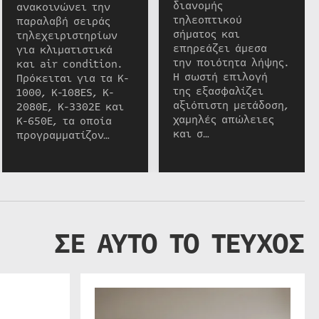
διανομής
ανακοινώνει την
τηλεοπτικού
παραλαβή σειράς
σήματος και
τηλεχειριστηρίων
επηρεάζει άμεσα
για κλιματιστικά
την ποιότητα λήψης.
και air condition.
Η σωστή επιλογή
Πρόκειται για τα K-
της εξασφαλίζει
1000, K-108ES, K-
αξιόπιστη μετάδοση,
2080E, K-3302E και
χαμηλές απώλειες
K-650E, τα οποία
και σ…
προγραμματίζον…
ΣΕ ΑΥΤΟ ΤΟ ΤΕΥΧΟΣ