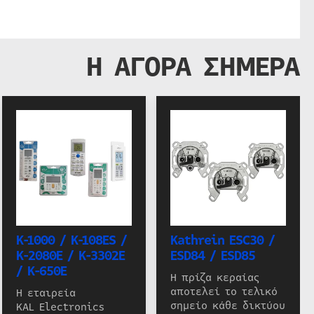
Η ΑΓΟΡΑ ΣΗΜΕΡΑ
K-1000 / K-108ES /
Kathrein ESC30 /
K-2080E / K-3302E
ESD84 / ESD85
/ K-650E
Η πρίζα κεραίας
αποτελεί το τελικό
Η εταιρεία
σημείο κάθε δικτύου
KAL Electronics