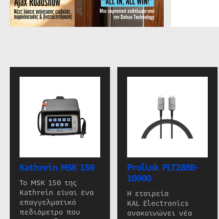
Kathrein MSK 150
Prolink PLT288B-
10000
Το MSK 150 της
Kathrein είναι ένα
Η εταιρεία
επαγγελματικό
KAL Electronics
πεδιόμετρο που
ανακοινώνει νέα