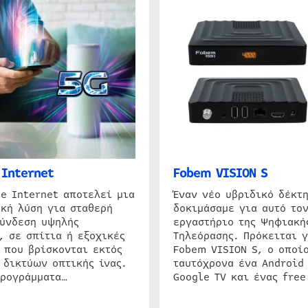
Internet
Fobem VISION S
e Internet αποτελεί μια
Έναν νέο υβριδικό δέκτ
κή λύση για σταθερή
δοκιμάσαμε για αυτό τον
σύνδεση υψηλής
εργαστήριο της Ψηφιακή
, σε σπίτια ή εξοχικές
Τηλεόρασης. Πρόκειται γ
 που βρίσκονται εκτός
Fobem VISION S, ο οποίο
 δικτύων οπτικής ίνας.
ταυτόχρονα ένα Android
προγράμματα…
Google TV και ένας free