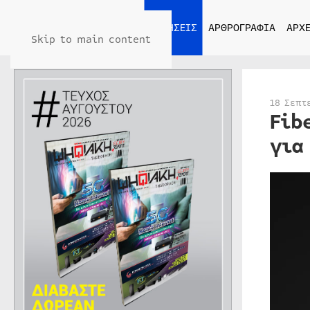
ΑΡΧΙΚΗ
ΕΙΔΗΣΕΙΣ
ΑΡΘΡΟΓΡΑΦΙΑ
ΑΡΧΕ
Skip to main content
18 Σεπτ
Fib
για