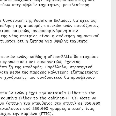
κτύων υπερυψηλών ταχυτήτων, με ιδιαίτερη
% θυγατρική της Vodafone Ελλάδας, θα έχει ως
 πώληση της υποδομής οπτικών ινών εστιάζοντας
ικτύου οπτικών, ανταποκρινόμενη στην
 της νέας εταιρίας είναι η απόκτηση σημαντικού
τιμάται ότι η ζήτηση για υψηλής ταχύτητα
οπτικών ινών, καθώς η «Fiber2All» θα στοχεύει
υ προσωπικού και συνεργατών, έχοντας
άπτυξη της υποδομής. Παράλληλα, στρατηγική
ελάτη μέσω της παροχής καλύτερης εξυπηρέτησης
ν χονδρικής, που συνδυαστικά θα προσφέρουν
πτικών ινών μέχρι την κατοικία (Fiber to the
καμπίνα (Fiber to the cabinet-FTTC), ώστε να
υο (οπτική ίνα απευθείας στο σπίτι) σε 850.000
ποτελείται από 250.000 γραμμές οπτικής ίνας
μέχρι την καμπίνα (FTTC).