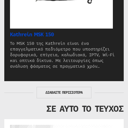
Kathrein MSK 150
Το MSK 150 της Kathrein είναι ένα
επαγγελματικό πεδιόμετρο που υποστηρίζει
δορυφορικά, επίγεια, καλωδιακά, IPTV, Wi-Fi
και οπτικά δίκτυα. Με λειτουργίες όπως
ανάλυση φάσματος σε πραγματικό χρόν…
ΔΙΑΒΑΣΤΕ ΠΕΡΙΣΣΟΤΕΡΑ
ΣΕ ΑΥΤΟ ΤΟ ΤΕΥΧΟΣ