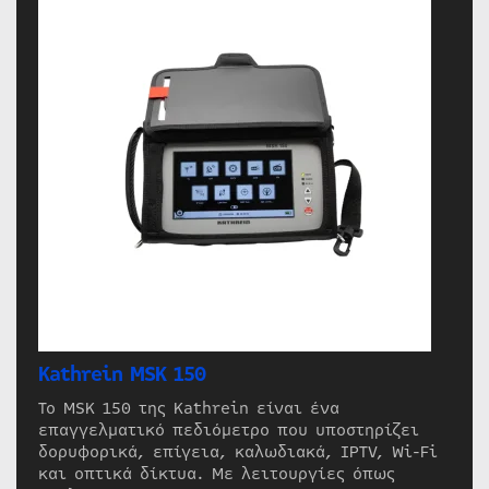
Kathrein MSK 150
Το MSK 150 της Kathrein είναι ένα
επαγγελματικό πεδιόμετρο που υποστηρίζει
δορυφορικά, επίγεια, καλωδιακά, IPTV, Wi-Fi
και οπτικά δίκτυα. Με λειτουργίες όπως