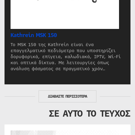
Kathrein MSK 150
Το MSK 150 της Kathrein είναι ένα
επαγγελματικό πεδιόμετρο που υποστηρίζει
δορυφορικά, επίγεια, καλωδιακά, IPTV, Wi-Fi
και οπτικά δίκτυα. Με λειτουργίες όπως
ανάλυση φάσματος σε πραγματικό χρόν…
ΔΙΑΒΑΣΤΕ ΠΕΡΙΣΣΟΤΕΡΑ
ΣΕ ΑΥΤΟ ΤΟ ΤΕΥΧΟΣ