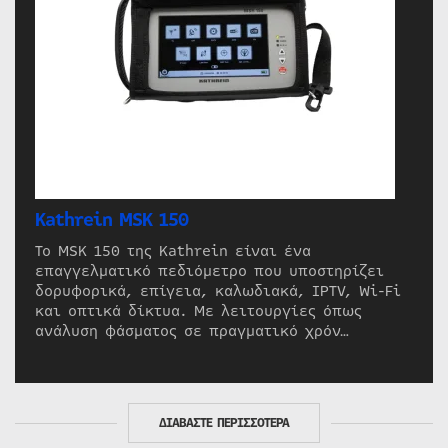
Kathrein MSK 150
Το MSK 150 της Kathrein είναι ένα
επαγγελματικό πεδιόμετρο που υποστηρίζει
δορυφορικά, επίγεια, καλωδιακά, IPTV, Wi-Fi
και οπτικά δίκτυα. Με λειτουργίες όπως
ανάλυση φάσματος σε πραγματικό χρόν…
ΔΙΑΒΑΣΤΕ ΠΕΡΙΣΣΟΤΕΡΑ