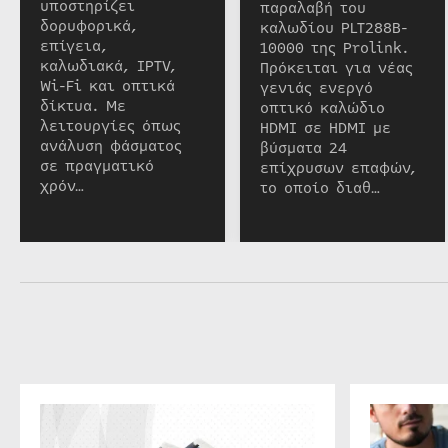
υποστηρίζει
παραλαβή του
δορυφορικά,
καλωδίου PLT288B-
επίγεια,
10000 της Prolink.
καλωδιακά, IPTV,
Πρόκειται για νέας
Wi-Fi και οπτικά
γενιάς ενεργό
δίκτυα. Με
οπτικό καλώδιο
λειτουργίες όπως
HDMI σε HDMI με
ανάλυση φάσματος
βύσματα 24
σε πραγματικό
επίχρυσων επαφών,
χρόν…
το οποίο διαθ…