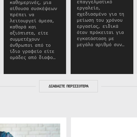
επαγγελματικό
καθημερινές, μια
εργαλείο,
αίθουσα συσκέψεων
σχεδιασμένο για τη
πρέπει να
μείωση του χρόνου
λειτουργεί άμεσα,
εργασίας, ειδικά
καθαρά και
όταν πρόκειται για
αξιόπιστα, είτε
εγκατάσταση με
συμμετέχουν
μεγάλο αριθμό συν…
άνθρωποι από το
ίδιο γραφείο είτε
ομάδες από διαφο…
ΔΙΑΒΑΣΤΕ ΠΕΡΙΣΣΟΤΕΡΑ