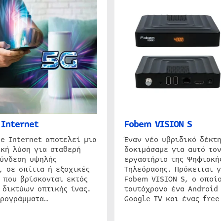
Internet
Fobem VISION S
e Internet αποτελεί μια
Έναν νέο υβριδικό δέκτ
κή λύση για σταθερή
δοκιμάσαμε για αυτό τον
σύνδεση υψηλής
εργαστήριο της Ψηφιακή
, σε σπίτια ή εξοχικές
Τηλεόρασης. Πρόκειται γ
 που βρίσκονται εκτός
Fobem VISION S, ο οποίο
 δικτύων οπτικής ίνας.
ταυτόχρονα ένα Android
προγράμματα…
Google TV και ένας free