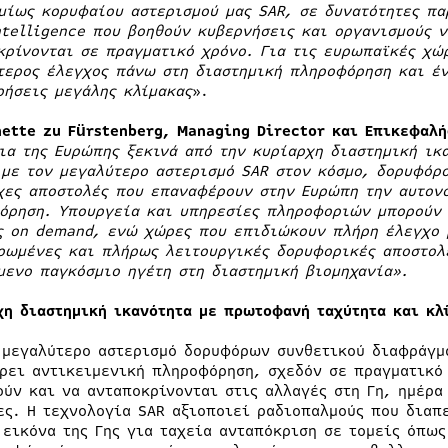
μίως κορυφαίου αστερισμού μας SAR, σε δυνατότητες πα
ntelligence που βοηθούν κυβερνήσεις και οργανισμούς ν
κρίνονται σε πραγματικό χρόνο. Για τις ευρωπαϊκές χώρ
τερος έλεγχος πάνω στη διαστημική πληροφόρηση και έν
ρήσεις μεγάλης κλίμακας
».
nette zu Fürstenberg, Managing Director και Επικεφαλή
ια της Ευρώπης ξεκινά από την κυρίαρχη διαστημική ικα
 με τον μεγαλύτερο αστερισμό SAR στον κόσμο, δορυφόρ
χες αποστολές που επαναφέρουν στην Ευρώπη την αυτονο
όρηση. Υπουργεία και υπηρεσίες πληροφοριών μπορούν 
ς on demand, ενώ χώρες που επιδιώκουν πλήρη έλεγχο 
ρωμένες και πλήρως λειτουργικές δορυφορικές αποστολέ
μενο παγκόσμιο ηγέτη στη διαστημική βιομηχανία».
χη διαστημική ικανότητα με πρωτοφανή ταχύτητα και κλ
 μεγαλύτερο αστερισμό δορυφόρων συνθετικού διαφράγμα
ρει αντικειμενική πληροφόρηση, σχεδόν σε πραγματικό 
ούν και να ανταποκρίνονται στις αλλαγές στη Γη, ημέρα
ες. Η τεχνολογία SAR αξιοποιεί ραδιοπαλμούς που διαπ
 εικόνα της Γης για ταχεία ανταπόκριση σε τομείς όπω