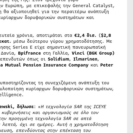
ην Ευρώπη, με επικεφαλής την General Catalyst,
η θα αξιοποιηθεί για την περαιτέρω ανάπτυξη
 κυρίαρχων δορυφορικών συστημάτων και
λευταία χρόνια, αποτιμάται στα
€2,4 δισ.
(
$2,8
εκατ.
μέσω δεύτερου γύρου χρηματοδότησης. Με
τησης Series E είχε σημαντική πανευρωπαϊκή
 Δανία,
Bpifrance
στη Γαλλία,
Vinci (BGK Group)
 επενδυτών όπως οι
Solidium
,
Ilmarinen
,
ma Mutual Pension Insurance Company
και
Peter
 υποστηρίζοντας τη συνεχιζόμενη ανάπτυξη του
 υλοποίηση κυρίαρχων δορυφορικών συστημάτων,
elligence.
zewski, δήλωσε
: «
Η τεχνολογία SAR της ICEYE
 κυβερνήσεις και οργανισμούς σε όλο τον
την προηγμένη τεχνολογία SAR σε απτά
 λεπτά, όχι σε ημέρες. Αυτή η χρηματοδότηση
μευση, επενδύοντας στην επέκταση του