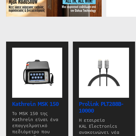
Kathrein MSK 150
Prolink PLT288B-
10000
Το MSK 150 της
Kathrein είναι ένα
Η εταιρεία
επαγγελματικό
KAL Electronics
πεδιόμετρο που
ανακοινώνει νέα