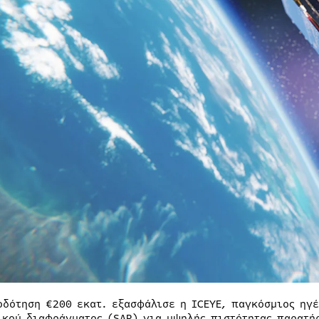
οδότηση €200 εκατ. εξασφάλισε η ICEYE, παγκόσμιος ηγέ
ικού διαφράγματος (SAR) για υψηλής πιστότητας παρατήρ