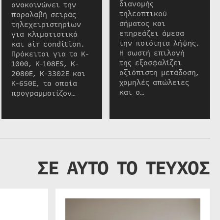
διανομής
ανακοινώνει την
τηλεοπτικού
παραλαβή σειράς
σήματος και
τηλεχειριστηρίων
επηρεάζει άμεσα
για κλιματιστικά
την ποιότητα λήψης.
και air condition.
Η σωστή επιλογή
Πρόκειται για τα K-
της εξασφαλίζει
1000, K-108ES, K-
αξιόπιστη μετάδοση,
2080E, K-3302E και
χαμηλές απώλειες
K-650E, τα οποία
και σ…
προγραμματίζον…
ΣΕ ΑΥΤΟ ΤΟ ΤΕΥΧΟΣ