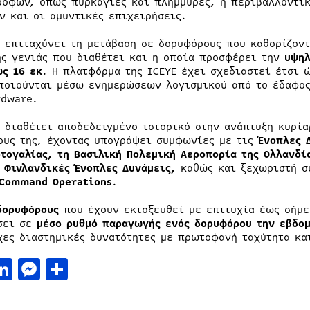
ροφών, όπως πυρκαγιές και πλημμύρες, η περιβαλλοντικ
ν και οι αμυντικές επιχειρήσεις.
E επιταχύνει τη μετάβαση σε δορυφόρους που καθορίζον
ης γενιάς που διαθέτει και η οποία προσφέρει την
υψηλ
ως 16 εκ
. Η πλατφόρμα της ICEYE έχει σχεδιαστεί έτσι 
ποιούνται μέσω ενημερώσεων λογισμικού από το έδαφος
rdware.
E διαθέτει αποδεδειγμένο ιστορικό στην ανάπτυξη κυρί
ους της, έχοντας υπογράψει συμφωνίες με τις
Ένοπλες 
ρτογαλίας, τη Βασιλική Πολεμική Αεροπορία της Ολλανδί
Φινλανδικές Ένοπλες Δυνάμεις,
καθώς και ξεχωριστή σ
 Command Operations
.
δορυφόρους
που έχουν εκτοξευθεί με επιτυχία έως σήμερ
σει σε
μέσο ρυθμό παραγωγής ενός δορυφόρου την εβδο
χες διαστημικές δυνατότητες με πρωτοφανή ταχύτητα κα
acebook
LinkedIn
Messenger
Μοιραστείτε