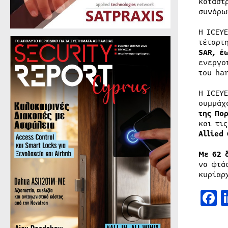
καταστ
συνόρω
Η ICEY
τέταρτ
SAR, έ
ενεργο
του ha
Η ICEY
συμμάχ
της Πο
και τις
Allied
Με 62 
να φτά
κυρίαρ
F