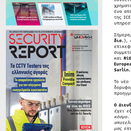
χρηματ
ένα απ
της IC
υπηρεσ
Σήμερα
δισ.
),
επικεφ
συμμετ
και
Ri
Europe
Sarlin.
Το νέο
δορυφο
προηγμ
Ο Διευ
έχει ε
κόσμο.
αποτελ
μας επ