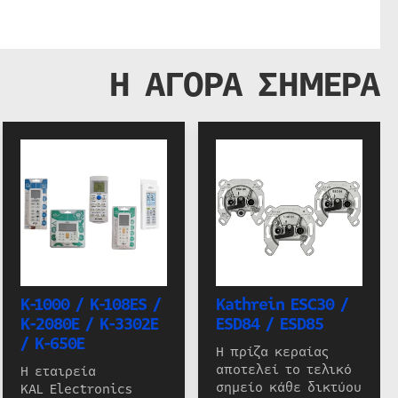
Η ΑΓΟΡΑ ΣΗΜΕΡΑ
K-1000 / K-108ES /
Kathrein ESC30 /
K-2080E / K-3302E
ESD84 / ESD85
/ K-650E
Η πρίζα κεραίας
αποτελεί το τελικό
Η εταιρεία
σημείο κάθε δικτύου
KAL Electronics