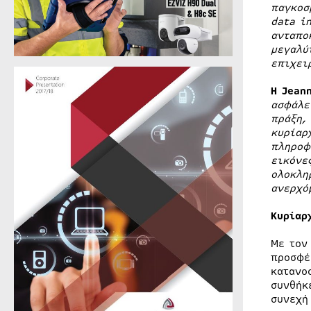
παγκοσ
data i
ανταπο
μεγαλύ
επιχει
Η Jean
ασφάλε
πράξη,
κυρίαρ
πληροφ
εικόνε
ολοκλη
ανερχό
Κυρίαρ
Με τον
προσφέ
κατανο
συνθήκ
συνεχή