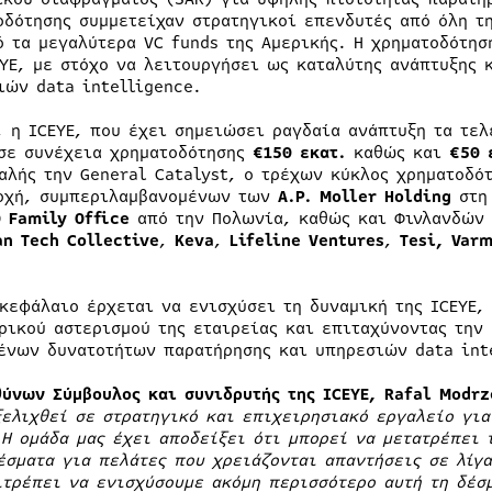
οδότησης συμμετείχαν στρατηγικοί επενδυτές από όλη τ
ό τα μεγαλύτερα VC funds της Αμερικής. Η χρηματοδότησ
EYE, με στόχο να λειτουργήσει ως καταλύτης ανάπτυξης
ιών data intelligence.
, η ICEYE, που έχει σημειώσει ραγδαία ανάπτυξη τα τε
 σε συνέχεια χρηματοδότησης
€150 εκατ.
καθώς και
€50 
αλής την General Catalyst, ο τρέχων κύκλος χρηματοδό
οχή, συμπεριλαμβανομένων των
A.P. Moller Holding
στη
O Family Office
από την Πολωνία, καθώς και Φινλανδών
an Tech Collective
,
Keva
,
Lifeline Ventures
,
Tesi, Var
 κεφάλαιο έρχεται να ενισχύσει τη δυναμική της ICEYE,
ρικού αστερισμού της εταιρείας και επιταχύνοντας την
ένων δυνατοτήτων παρατήρησης και υπηρεσιών data int
θύνων Σύμβουλος και συνιδρυτής της ICEYE, Rafal Modr
ξελιχθεί σε στρατηγικό και επιχειρησιακό εργαλείο για
 Η ομάδα μας έχει αποδείξει ότι μπορεί να μετατρέπει 
έσματα για πελάτες που χρειάζονται απαντήσεις σε λίγα
ιτρέπει να ενισχύσουμε ακόμη περισσότερο αυτή τη δέσ