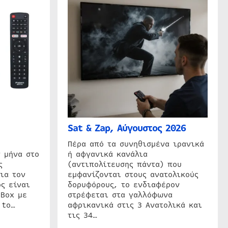
Sat & Zap, Αύγουστος 2026
η
Πέρα από τα συνηθισμένα ιρανικά
 μήνα στο
ή αφγανικά κανάλια
ς
(αντιπολίτευσης πάντα) που
ια τον
εμφανίζονται στους ανατολικούς
ς είναι
δορυφόρους, το ενδιαφέρον
 Box με
στρέφεται στα γαλλόφωνα
 to…
αφρικανικά στις 3 Ανατολικά και
τις 34…