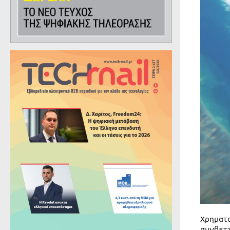
Χρηματ
συνθετ