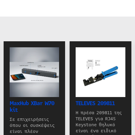
MaxHub XBar W70
TELEVES 209811
kit
Η πρέσα 209811 της
TELEVES για RJ45
Σε επιχειρήσεις
Keystone θηλυκό
όπου οι συσκέψεις
είναι ένα ειδικό
είναι πλέον