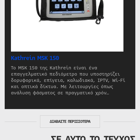
Kathrein MSK 150
Το MSK 150 της Kathrein είναι ένα
επαγγελματικό πεδιόμετρο που υποστηρίζει
δορυφορικά, επίγεια, καλωδιακά, IPTV, Wi-Fi
και οπτικά δίκτυα. Με λειτουργίες όπως
ανάλυση φάσματος σε πραγματικό χρόν…
ΔΙΑΒΑΣΤΕ ΠΕΡΙΣΣΟΤΕΡΑ
ΣΕ ΑΥΤΟ ΤΟ ΤΕΥΧΟΣ