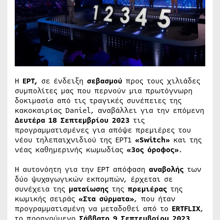
H
ΕΡΤ,
σε ένδειξη
σεβασμού
προς τους χιλιάδες
συμπολίτες μας που περνούν μια πρωτόγνωρη
δοκιμασία από τις τραγικές συνέπειες της
κακοκαιρίας Daniel, αναβάλλει για την επόμενη
Δευτέρα 18 Σεπτεμβρίου 2023
τις
προγραμματισμένες για απόψε πρεμιέρες του
νέου τηλεπαιχνιδιού της ΕΡΤ1
«Switch»
και της
νέας καθημερινής κωμωδίας
«3ος όροφος»
.
Η αυτονόητη για την ΕΡΤ απόφαση
αναβολής
των
δύο ψυχαγωγικών εκπομπών, έρχεται σε
συνέχεια της
ματαίωσης
της
πρεμιέρας
της
κωμικής σειράς
«Στα σύρματα»
, που ήταν
προγραμματισμένη να μεταδοθεί από το
ERTFLIX
,
το προηγούμενο
Σάββατο 9 Σεπτεμβρίου 2023
,