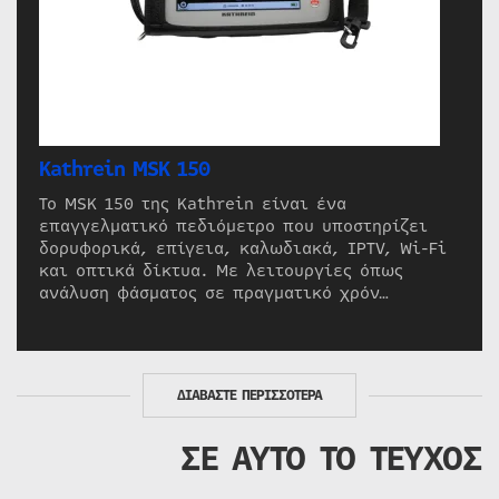
Kathrein MSK 150
Το MSK 150 της Kathrein είναι ένα
επαγγελματικό πεδιόμετρο που υποστηρίζει
δορυφορικά, επίγεια, καλωδιακά, IPTV, Wi-Fi
και οπτικά δίκτυα. Με λειτουργίες όπως
ανάλυση φάσματος σε πραγματικό χρόν…
ΔΙΑΒΑΣΤΕ ΠΕΡΙΣΣΟΤΕΡΑ
ΣΕ ΑΥΤΟ ΤΟ ΤΕΥΧΟΣ