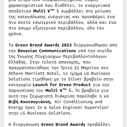
χαρακτηριστικά που διαθέτει, το ενεργειακά
αποδοτικό
Multi V™ i
συμβάλλει στη μείωση
της κατανάλωσης ενέργειας και προσφέρει ένα
πιο άνετο εσωτερικό περιβάλλον, αλλά και ένα
πιο ήσυχο εξωτερικό περιβάλλον, όλο τον
χρόνο.
Τα
Green
Brand
Awards 2023
διοργανώθηκαν από
την
Boussias Communications
υπό την αιγίδα
της Ένωσης Πτυχιούχων Περιβαλλοντολόγων
Ελλάδας. Στην τελετή απονομής, που
πραγματοποιήθηκε την Τρίτη 21 Μαρτίου στο
Athens Marriott Hotel, το τμήμα LG Business
Solutions τιμήθηκε με το Silver βραβείο στην
κατηγορία
Launch for Green Product
για την
παρουσίαση του
Multi V™ i.
Το βραβείο για
αυτή την ξεχωριστή διάκριση παρέλαβε η κα
Βιβή Κουτσογιάννη
, Air Conditioning and
Energy Spec In & Sales Engineer Supervisor
στην LG Business Solutions.
Η διοργάνωση
Green
Brand
Awards
προβάλλει