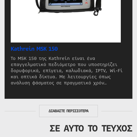
Kathrein MSK 150
Το MSK 150 της Kathrein είναι ένα
επαγγελματικό πεδιόμετρο που υποστηρίζει
δορυφορικά, επίγεια, καλωδιακά, IPTV, Wi-Fi
και οπτικά δίκτυα. Με λειτουργίες όπως
ανάλυση φάσματος σε πραγματικό χρόν…
ΔΙΑΒΑΣΤΕ ΠΕΡΙΣΣΟΤΕΡΑ
ΣΕ ΑΥΤΟ ΤΟ ΤΕΥΧΟΣ