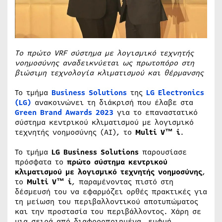
To
πρώτο
VRF
σύστημα με λογισμικό τεχνητής
νοημοσύνης αναδεικνύεται ως πρωτοπόρο στη
βιώσιμη τεχνολογία κλιματισμού και θέρμανσης
Το τμήμα
Business Solutions
της
LG Electronics
(LG)
ανακοινώνει τη διάκρισή που έλαβε στα
Green Brand
Awards
2023
για το επαναστατικό
σύστημα κεντρικού κλιματισμού με λογισμικό
τεχνητής νοημοσύνης (AI), το
Multi V™ i
.
Το τμήμα
LG
Business
Solutions
παρουσίασε
πρόσφατα το
πρώτο σύστημα κεντρικού
κλιματισμού με λογισμικό τεχνητής νοημοσύνης
,
το
Multi V™ i
, παραμένοντας πιστό στη
δέσμευσή του να εφαρμόζει ορθές πρακτικές για
τη μείωση του περιβαλλοντικού αποτυπώματος
και την προστασία του περιβάλλοντος. Χάρη σε
μια σειρά από διαφοροποιημένα, ευφυή