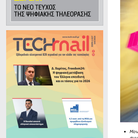
Μον
συν