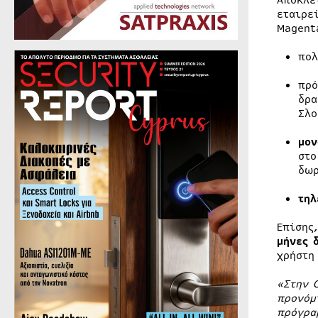
Αποκλε
εταιρε
Magent
πο
πρό
δρα
Σλο
μον
στο
δωρ
τηλ
Επίσης
μήνες 
χρήστη
«Στην 
προνόμ
πρόγρα