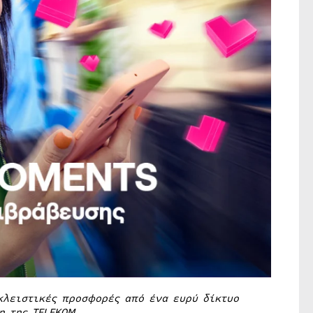
κλειστικές προσφορές από ένα ευρύ δίκτυο
μη της
TELEKOM