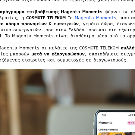
 πρόγραμμα επιβράβευσης
Magenta
Moments
φέρνει σε ό
λματίες, η
COSMOTE
TELEKOM
.Το
Magenta Moments
, που α
ο κόσμο προνομίων & εμπειριών
, γεμάτο δώρα, διαγων
ίκτυο συνεργατών τόσο στην Ελλάδα, όσο και στο εξωτε
M. Το Magenta Moments είναι διαθέσιμο μέσα από τα app
Magenta Moments οι πελάτες της COSMOTE TELEKOM
συλλέ
οίες μπορούν
μετά να εξαργυρώσουν
, οποιαδήποτε στιγμ
αζόμενες εταιρείες και συμμετοχές σε διαγωνισμούς.