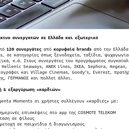
ίκτυο συνεργατών σε Ελλάδα και εξωτερικό
από
120 συνεργάτες
από
κορυφαία
brands
από την Ελλάδα
s, σε κατηγορίες όπως ξενοδοχεία, ταξίδια, ψυχαγωγία
τικά, κ.ά. Στους συνεργάτες του προγράμματος συγκαταλ
 Hellenic Seaways, ANEK Lines, IKEA, Sephora, Aegean, 
τογράφοι και Village Cinemas, Goody’s, Everest, πρατή
ης, ΓΕΡΜΑΝΟΣ και πολλοί άλλοι.
ή & εξαργύρωση «καρδιών»
genta Moments οι χρήστες συλλέγουν «καρδιές» με:
ημερινές επισκέψεις στο app της COSMOTE TELEKOM
ταση σε φίλους
μετοχή σε παιχνίδια ή διαγωνισμούς