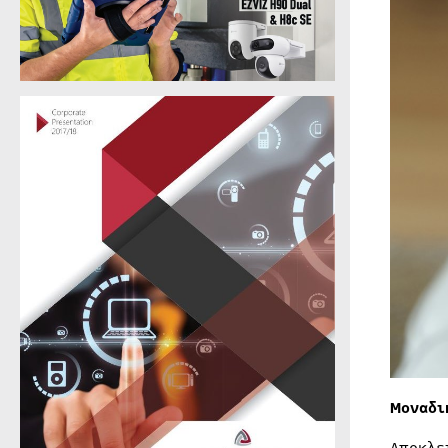
Μοναδ