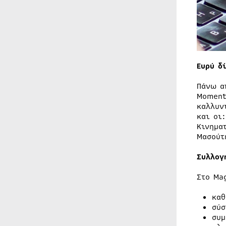
Ευρύ δ
Πάνω 
Moment
καλλυν
και οι:
Κινημα
Μασούτ
Συλλογ
Στο Ma
καθ
σύσ
συμ