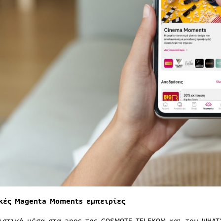
ικές
Magenta
Moments
εμπειρίες