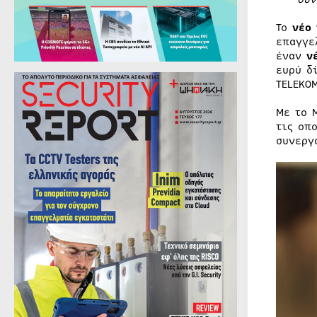
Το
νέο
επαγγε
έναν
νέ
ευρύ δ
TELEKO
Με το 
τις οπ
συνεργ