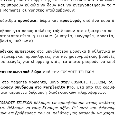
ιστικά μέσα στα apps της COSMOTE TELEKOΜ και του WHAT
ίας μπορούν εύκολα να δουν και να ενεργοποιήσουν τα π
a Moments οι χρήστες απολαμβάνουν:
λυάριθμα
προνόμια
, δώρα και
προσφορές
από ένα ευρύ δ
σβαση για όσους πελάτες ταξιδεύουν στο εξωτερικό σε
στηριοποιείται η TELEKOM (Αυστρία, Ουγγαρία, Κροατία
βακία, Πολωνία)
αδικές
εμπειρίες
στα μεγαλύτερα μουσικά & αθλητικά ev
 εξωτερικό, προσκλήσεις για κινηματογραφικές βραδιές
οεπιταγές για shopping κ.ά., τα οποία μπορούν να κε
επικοινωνιακά δώρα
από την COSMOTE TELEKOM.
, στο Magenta Moments, μόνο στην COSMOTE TELEKOM, οι
δωρεάν συνδρομή στο
Perplexity
Pro
, μια από τις κορυ
 μια τεράστια δεξαμενή διαδικτυακών πληροφοριών.
COSMOTE TELEKOM θέλουμε να προσφέρουμε στους πελάτες
ια. Θέλουμε να τους δίνουμε αξία. Γι’ αυτό και
φέρνουμ
μμα επιβράβευσης που οι πελάτες μας μπορούν να χρησι