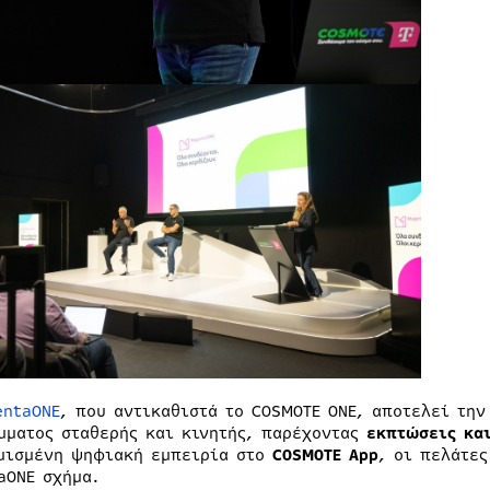
entaONE
, που αντικαθιστά το COSMOTE ONE, αποτελεί τη
μματος σταθερής και κινητής, παρέχοντας
εκπτώσεις και
μισμένη ψηφιακή εμπειρία στο
COSMOTE
App
, οι πελάτε
aONE σχήμα.