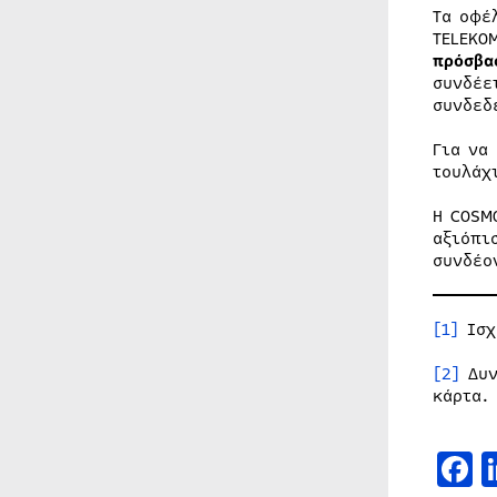
Τα οφέ
TELEKO
πρόσβα
συνδέε
συνδεδ
Για να
τουλάχ
Η COSM
αξιόπι
συνδέο
[1]
Ισχ
[2]
Δυν
κάρτα.
F