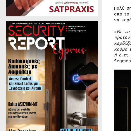
Πολύ σ
από το
να κερ
«
Με τ
προϊόν
κερδίζ
κόσμο 
ή ό,τι
Segmen