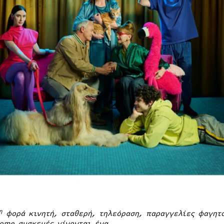
η
φορά κινητή, σταθερή, τηλεόραση, παραγγελίες φαγητ
ome
συσκευές γίνονται ένα