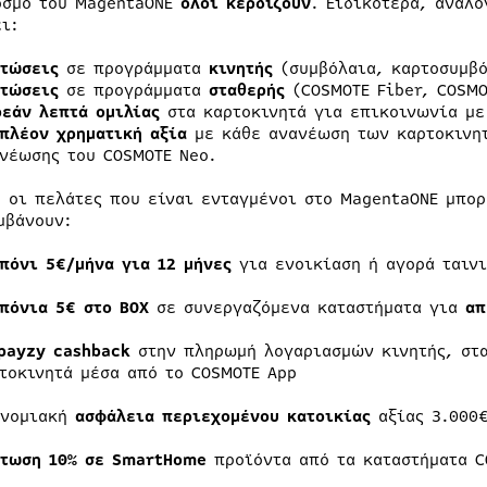
όσμο του MagentaONE
όλοι κερδίζουν
. Ειδικότερα, ανάλο
ει:
τώσεις
σε προγράμματα
κινητής
(συμβόλαια, καρτοσυμβό
πτώσεις
σε προγράμματα
σταθερής
(COSMOTE Fiber, COSMO
εάν λεπτά ομιλίας
στα καρτοκινητά για επικοινωνία με
πλέον χρηματική αξία
με κάθε ανανέωση των καρτοκινητ
νέωσης του COSMOTE Neo.
, οι πελάτες που είναι ενταγμένοι στο MagentaONE μπο
μβάνουν:
πόνι 5€/μήνα για 12 μήνες
για ενοικίαση ή αγορά ταιν
πόνια 5€ στο BOX
σε συνεργαζόμενα καταστήματα για
απ
payzy cashback
στην πληρωμή λογαριασμών κινητής, στα
τοκινητά μέσα από το COSMOTE App
ονομιακή
ασφάλεια περιεχομένου κατοικίας
αξίας 3.000€
τωση 10% σε SmartHome
προϊόντα από τα καταστήματα CO