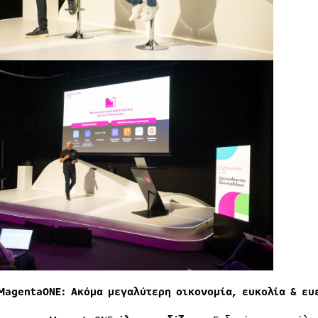
MagentaO
ΝΕ: Ακόμα μεγαλύτερη
οικονομία, ευκολία & ευ