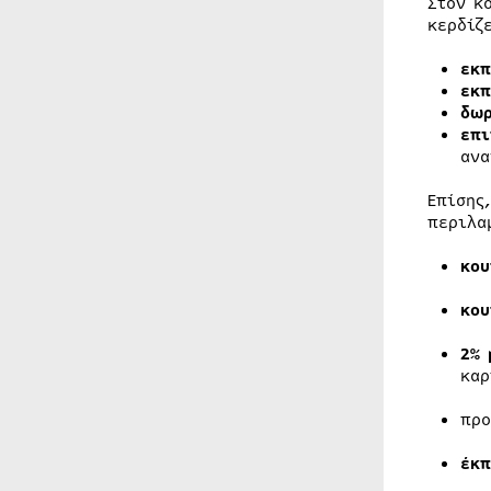
Στον κ
κερδίζ
εκπ
εκ
δωρ
επι
ανα
Επίσης
περιλα
κου
κου
2% 
καρ
πρ
έκπ