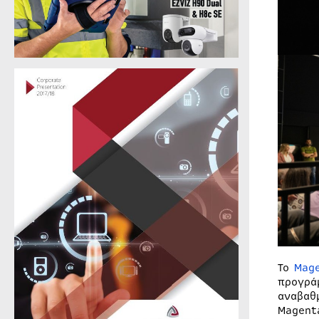
Το
Mag
προγρά
αναβαθ
Magent