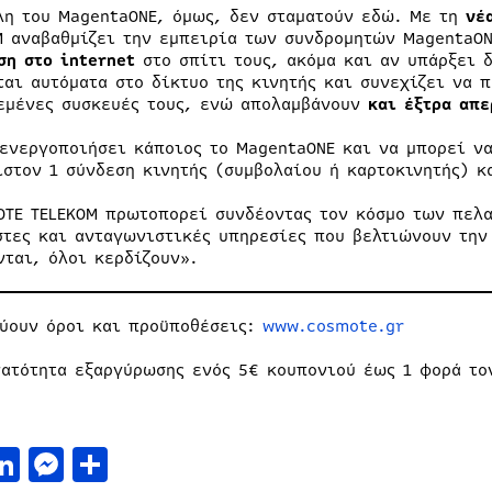
λη του MagentaOΝΕ, όμως, δεν σταματούν εδώ. Με τη
νέ
M αναβαθμίζει την εμπειρία των συνδρομητών MagentaO
ση στο internet
στο σπίτι τους, ακόμα και αν υπάρξει δ
ται αυτόματα στο δίκτυο της κινητής και συνεχίζει να 
εμένες συσκευές τους, ενώ απολαμβάνουν
και
έξτρα απ
 ενεργοποιήσει κάποιος το MagentaONE και να μπορεί να
ιστον 1 σύνδεση κινητής (συμβολαίου ή καρτοκινητής) κ
OTE TELEKOM πρωτοπορεί συνδέοντας τον κόσμο των πελα
στες και ανταγωνιστικές υπηρεσίες που βελτιώνουν την 
νται, όλοι κερδίζουν».
ύουν όροι και προϋποθέσεις:
www.cosmote.gr
ατότητα εξαργύρωσης ενός 5€ κουπονιού έως 1 φορά τον
acebook
LinkedIn
Messenger
Μοιραστείτε