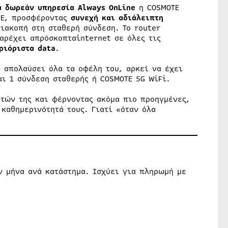
α
δωρεάν
υπηρεσία
Always
OnLine
η COSMOTE
NE, προσφέροντας
συνεχή και αδιάλειπτη
ιακοπή στη σταθερή σύνδεση. Το router
παρέχει απρόσκοπταinternet σε όλες τις
εριόριστα
data
.
 απολαύσει όλα τα οφέλη του, αρκεί να έχει
αι 1 σύνδεση σταθερής ή COSMOTE 5G WiFi.
τών της και φέρνοντας ακόμα πιο προηγμένες,
καθημερινότητά τους. Γιατί «όταν όλα
 μήνα ανά κατάστημα. Ισχύει για πληρωμή με