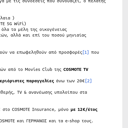
γα με τις συνδέσεις που συνδυάζει, ο πελάτης
λαια )
TE 5G WiFi)
 όλα τα μέλη της οικογένειας
ών, αλλά και επί του ποσού μηνιαίας
ρούν να επωφεληθούν από προσφορές
[1]
που
ιών από το Movies Club της
COSMOTE TV
εριόριστες παραγγελίες
άνω των 20€
[2]
θερής, TV & ανανέωσης υπολοίπου στα
 στο COSMOTE Insurance, μόνο
με 12€/έτος
SMOTE και ΓΕΡΜΑΝΟΣ και τα e-shop τους.