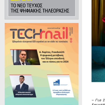
– Για 1
SmartH