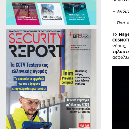
– Ακόμ
– Όσα 
Το
Mag
COSMO
νέους,
τηλεπι
ασφάλι