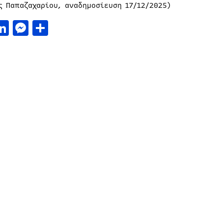
ς Παπαζαχαρίου, αναδημοσίευση 17/12/2025)
acebook
LinkedIn
Messenger
Μοιραστείτε