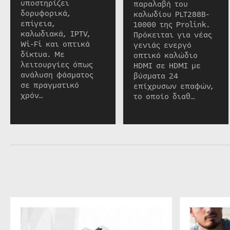
υποστηρίζει
παραλαβή του
δορυφορικά,
καλωδίου PLT288B-
επίγεια,
10000 της Prolink.
καλωδιακά, IPTV,
Πρόκειται για νέας
Wi-Fi και οπτικά
γενιάς ενεργό
δίκτυα. Με
οπτικό καλώδιο
λειτουργίες όπως
HDMI σε HDMI με
ανάλυση φάσματος
βύσματα 24
σε πραγματικό
επίχρυσων επαφών,
χρόν…
το οποίο διαθ…