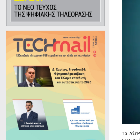
Τα Air
εταιρε