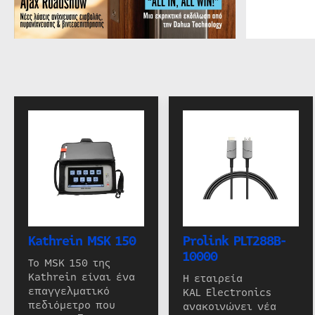
Kathrein MSK 150
Prolink PLT288B-
10000
Το MSK 150 της
Kathrein είναι ένα
Η εταιρεία
επαγγελματικό
KAL Electronics
πεδιόμετρο που
ανακοινώνει νέα