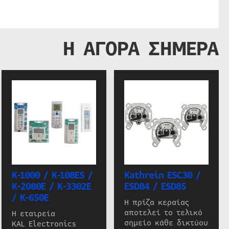
Η ΑΓΟΡΑ ΣΗΜΕΡΑ
K-1000 / K-108ES /
Kathrein ESC30 /
K-2080E / K-3302E
ESD84 / ESD85
/ K-650E
Η πρίζα κεραίας
αποτελεί το τελικό
Η εταιρεία
σημείο κάθε δικτύου
KAL Electronics