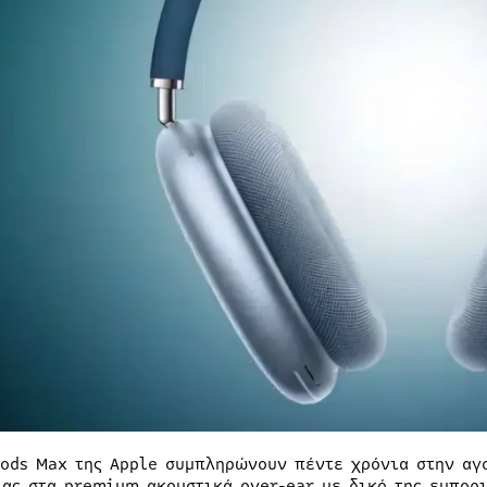
Pods Max της Apple συμπληρώνουν πέντε χρόνια στην αγ
ίας στα premium ακουστικά over-ear με δικό της εμπορ