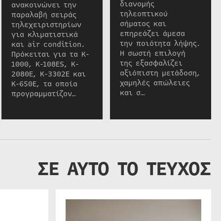
διανομής
ανακοινώνει την
τηλεοπτικού
παραλαβή σειράς
σήματος και
τηλεχειριστηρίων
επηρεάζει άμεσα
για κλιματιστικά
την ποιότητα λήψης.
και air condition.
Η σωστή επιλογή
Πρόκειται για τα K-
της εξασφαλίζει
1000, K-108ES, K-
αξιόπιστη μετάδοση,
2080E, K-3302E και
χαμηλές απώλειες
K-650E, τα οποία
και σ…
προγραμματίζον…
ΣΕ ΑΥΤΟ ΤΟ ΤΕΥΧΟΣ