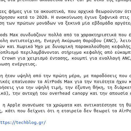
τες φήμες για τα ακουστικά, που αρχικά θεωρούνταν ότι
όρησαν κατά το 2020. Η ανακοίνωση έγινε ξαφνικά στις
ση των πρώτων μονάδων να ξεκινά μία εβδομάδα αργότερ
Pods Max συνδυάζουν πολλά από τα χαρακτηριστικά που έ
κολη αντιστοίχιση, Ενεργή Ακύρωση Θορύβου (ANC), λειτ
ών και Χωρικό Ήχο με δυναμική παρακολούθηση κεφαλής
ξοπλισμό περιλαμβάνονται στήριγμα κεφαλής από εύκαμπ
l Crown για χειρισμό έντασης, κουμπί για εναλλαγή ANC
λωση ενέργειας.
ση ήταν υψηλή από την πρώτη μέρα, με παραδόσεις που 
τικές επαίνεσαν τα AirPods Max για την ποιότητα ήχου 
ρήσεις για την υψηλή τιμή, την έξυπνη θήκη, τη διάρκε
ικό), την αντοχή του overhead canopy και την απουσία
, η Apple ανανέωσε τα χρώματα και αντικατέστησε τη θύ
ς, κάτι που δείχνει ότι η εταιρεία δεν θεωρεί τα AirP
ttps://techblog.gr/