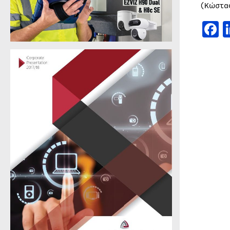
(Κώστα
F