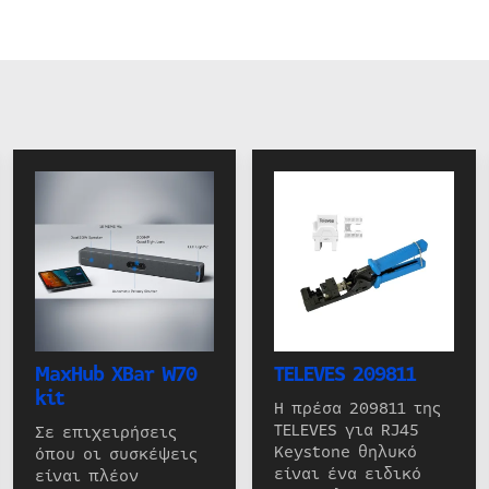
MaxHub XBar W70
TELEVES 209811
kit
Η πρέσα 209811 της
TELEVES για RJ45
Σε επιχειρήσεις
Keystone θηλυκό
όπου οι συσκέψεις
είναι ένα ειδικό
είναι πλέον