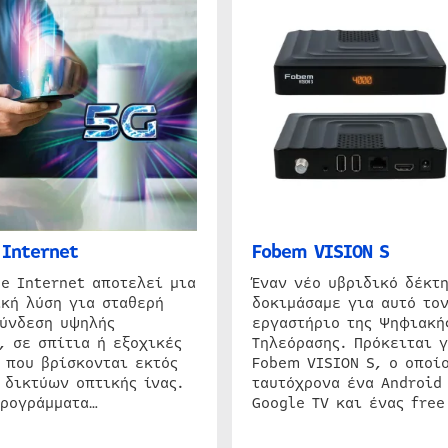
Internet
Fobem VISION S
e Internet αποτελεί μια
Έναν νέο υβριδικό δέκτ
κή λύση για σταθερή
δοκιμάσαμε για αυτό τον
σύνδεση υψηλής
εργαστήριο της Ψηφιακή
, σε σπίτια ή εξοχικές
Τηλεόρασης. Πρόκειται γ
 που βρίσκονται εκτός
Fobem VISION S, ο οποίο
 δικτύων οπτικής ίνας.
ταυτόχρονα ένα Android
προγράμματα…
Google TV και ένας free