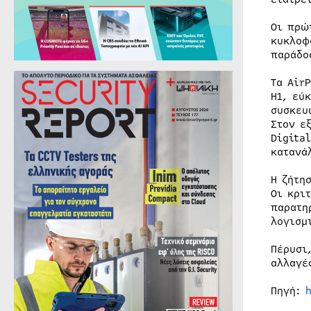
Οι πρώ
κυκλοφ
παράδο
Τα Air
H1, εύ
συσκευ
Στον ε
Digita
κατανά
Η ζήτη
Οι κρι
παρατη
λογισμ
Πέρυσι
αλλαγέ
Πηγή:
h