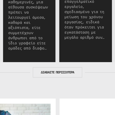
επαγγελματικό
καθημερινές, μια
εργαλείο,
αίθουσα συσκέψεων
σχεδιασμένο για τη
πρέπει να
μείωση του χρόνου
λειτουργεί άμεσα,
εργασίας, ειδικά
καθαρά και
όταν πρόκειται για
αξιόπιστα, είτε
εγκατάσταση με
συμμετέχουν
μεγάλο αριθμό συν…
άνθρωποι από το
ίδιο γραφείο είτε
ομάδες από διαφο…
ΔΙΑΒΑΣΤΕ ΠΕΡΙΣΣΟΤΕΡΑ