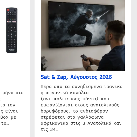
Sat & Zap, Αύγουστος 2026
η
Πέρα από τα συνηθισμένα ιρανικά
 μήνα στο
ή αφγανικά κανάλια
ς
(αντιπολίτευσης πάντα) που
ια τον
εμφανίζονται στους ανατολικούς
ς είναι
δορυφόρους, το ενδιαφέρον
 Box με
στρέφεται στα γαλλόφωνα
 to…
αφρικανικά στις 3 Ανατολικά και
τις 34…