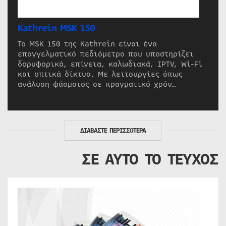
Kathrein MSK 150
Το MSK 150 της Kathrein είναι ένα
επαγγελματικό πεδιόμετρο που υποστηρίζει
δορυφορικά, επίγεια, καλωδιακά, IPTV, Wi-Fi
και οπτικά δίκτυα. Με λειτουργίες όπως
ανάλυση φάσματος σε πραγματικό χρόν…
ΔΙΑΒΑΣΤΕ ΠΕΡΙΣΣΟΤΕΡΑ
ΣΕ ΑΥΤΟ ΤΟ ΤΕΥΧΟΣ