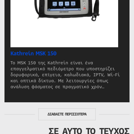
Kathrein MSK 150
Το MSK 150 της Kathrein είναι ένα
επαγγελματικό πεδιόμετρο που υποστηρίζει
δορυφορικά, επίγεια, καλωδιακά, IPTV, Wi-Fi
και οπτικά δίκτυα. Με λειτουργίες όπως
ανάλυση φάσματος σε πραγματικό χρόν…
ΔΙΑΒΑΣΤΕ ΠΕΡΙΣΣΟΤΕΡΑ
ΣΕ ΑΥΤΟ ΤΟ ΤΕΥΧΟΣ