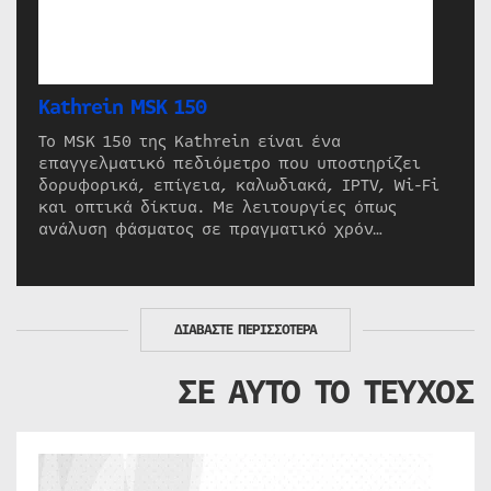
Kathrein MSK 150
Το MSK 150 της Kathrein είναι ένα
επαγγελματικό πεδιόμετρο που υποστηρίζει
δορυφορικά, επίγεια, καλωδιακά, IPTV, Wi-Fi
και οπτικά δίκτυα. Με λειτουργίες όπως
ανάλυση φάσματος σε πραγματικό χρόν…
ΔΙΑΒΑΣΤΕ ΠΕΡΙΣΣΟΤΕΡΑ
ΣΕ ΑΥΤΟ ΤΟ ΤΕΥΧΟΣ