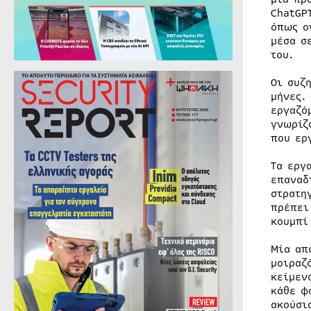
ChatGP
όπως ο
μέσα σ
του.
Οι συζ
μήνες.
εργαζό
γνωρίζ
που ερ
Τα εργ
επαναδ
στρατη
πρέπει
κουμπί
Μία απ
μοιραζ
κείμεν
κάθε φ
ακούσι