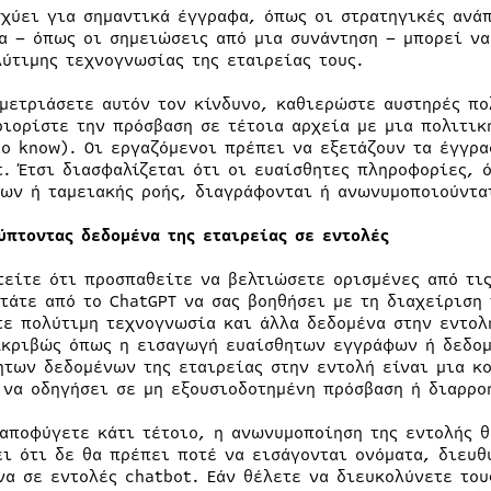
σχύει για σημαντικά έγγραφα, όπως οι στρατηγικές ανάπ
α – όπως οι σημειώσεις από μια συνάντηση – μπορεί να
λύτιμης τεχνογνωσίας της εταιρείας τους.
 μετριάσετε αυτόν τον κίνδυνο, καθιερώστε αυστηρές π
ριορίστε την πρόσβαση σε τέτοια αρχεία με μια πολιτι
to know). Οι εργαζόμενοι πρέπει να εξετάζουν τα έγγρ
t. Έτσι διασφαλίζεται ότι οι ευαίσθητες πληροφορίες, 
ων ή ταμειακής ροής, διαγράφονται ή ανωνυμοποιούντα
ύπτοντας δεδομένα της εταιρείας σε εντολές
τείτε ότι προσπαθείτε να βελτιώσετε ορισμένες από τις
ητάτε από το ChatGPT να σας βοηθήσει με τη διαχείριση
τε πολύτιμη τεχνογνωσία και άλλα δεδομένα στην εντολ
Ακριβώς όπως η εισαγωγή ευαίσθητων εγγράφων ή δεδομ
ητων δεδομένων της εταιρείας στην εντολή είναι μια κο
 να οδηγήσει σε μη εξουσιοδοτημένη πρόσβαση ή διαρρ
 αποφύγετε κάτι τέτοιο, η ανωνυμοποίηση της εντολής θ
ει ότι δε θα πρέπει ποτέ να εισάγονται ονόματα, διευθ
να σε εντολές chatbot. Εάν θέλετε να διευκολύνετε το