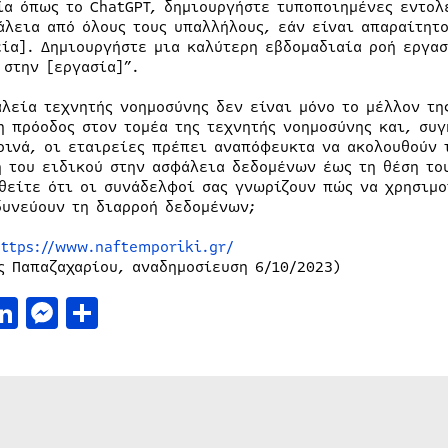
ία όπως το ChatGPT, δημιουργήστε τυποποιημένες εντολ
άλεια από όλους τους υπαλλήλους, εάν είναι απαραίτητο
εία]. Δημιουργήστε μια καλύτερη εβδομαδιαία ροή εργασ
 στην [εργασία]”.
αλεία τεχνητής νοημοσύνης δεν είναι μόνο το μέλλον τη
η πρόοδος στον τομέα της τεχνητής νοημοσύνης και, συ
ρινά, οι εταιρείες πρέπει αναπόφευκτα να ακολουθούν τ
η του ειδικού στην ασφάλεια δεδομένων έως τη θέση το
θείτε ότι οι συνάδελφοί σας γνωρίζουν πώς να χρησιμο
δυνεύουν τη διαρροή δεδομένων;
https://www.naftemporiki.gr/
ς Παπαζαχαρίου, αναδημοσίευση 6/10/2023)
acebook
LinkedIn
Messenger
Μοιραστείτε