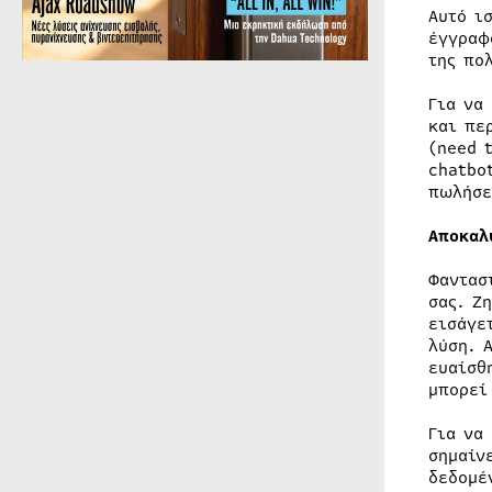
Αυτό ι
έγγραφ
της πο
Για να
και πε
(need 
chatbo
πωλήσε
Αποκαλ
Φαντασ
σας. Ζ
εισάγε
λύση. 
ευαίσθ
μπορεί
Για να
σημαίν
δεδομέ