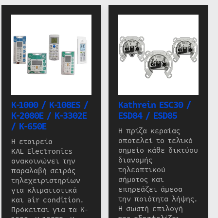
K-1000 / K-108ES /
Kathrein ESC30 /
K-2080E / K-3302E
ESD84 / ESD85
/ K-650E
Η πρίζα κεραίας
αποτελεί το τελικό
Η εταιρεία
σημείο κάθε δικτύου
KAL Electronics
διανομής
ανακοινώνει την
τηλεοπτικού
παραλαβή σειράς
σήματος και
τηλεχειριστηρίων
επηρεάζει άμεσα
για κλιματιστικά
την ποιότητα λήψης.
και air condition.
Η σωστή επιλογή
Πρόκειται για τα K-