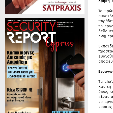
Χρήση 
Το πρώ
συνειδ
παράδε
το εργ
δεδομέ
ενημερ
Εκπαιδ
προστα
ευαίσθ
αποφεύ
Εισαγω
Τα cha
και τη
όπως τ
είναι 
το εργ
τρόπος