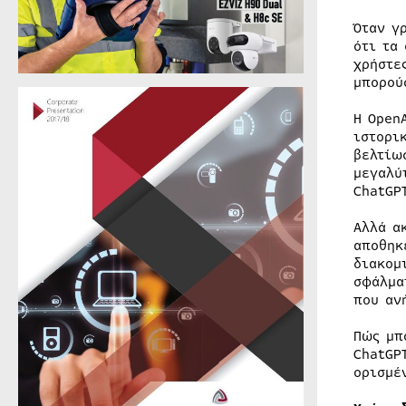
Όταν γ
ότι τα
χρήστε
μπορού
Η Open
ιστορι
βελτίω
μεγαλύ
ChatGP
Αλλά α
αποθηκ
διακομ
σφάλμα
που αν
Πώς μπ
ChatGP
ορισμέ