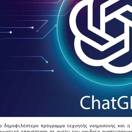
το δημοφιλέστερο πρόγραμμα τεχνητής νοημοσύνης και η
αγματική επανάσταση σε αυτόν τον ραγδαία αναπτύσσομε