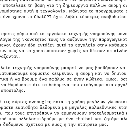
T αποτέλεσε τη βάση για τη δημιουργία πολλών ακόμη α
νομάστηκε αυτή η τεχνολογία. Μάλιστα τα προγράμματα 
ε ένα χρόνο το ChatGPT έχει λάβει τέσσερις αναβαθμίσε
ητήσεις γύρω από τα εργαλεία τεχνητής νοημοσύνης μον
 Λόγω της ικανότητάς τους να αυξάνουν την παραγωγικό
μενοι έχουν ήδη εντάξει αυτά τα εργαλεία στην καθημερ
ουν πώς να τα χρησιμοποιούν χωρίς να θέτουν σε κίνδυ
γάζονται.
αλεία τεχνητής νοημοσύνης μπορεί να μας βοηθήσουν να
ιατυπώσουμε κομμάτια κειμένου, ή ακόμη και να δημιου
γική ή να βρούμε ένα σφάλμα σε έναν κώδικα. Όμως, όσ
 να θυμόμαστε ότι τα δεδομένα που εισάγουμε στα εργα
 αποστολής.
ό τις κύριες ανησυχίες κατά τη χρήση μεγάλων γλωσσικ
όμαστε ευαίσθητα δεδομένα με μεγάλες πολυεθνικές εται
α, που τους επιτρέπουν να ερμηνεύουν αποτελεσματικά 
ορά που αλληλοεπιδρούμε με ένα chatbot και ζητάμε πλ
α δεδομένα σχετικά με εμάς ή την εταιρεία μας.