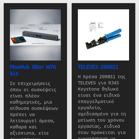
MaxHub XBar W70
TELEVES 209811
kit
Η πρέσα 209811 της
TELEVES για RJ45
Σε επιχειρήσεις
Keystone θηλυκό
όπου οι συσκέψεις
είναι ένα ειδικό
είναι πλέον
επαγγελματικό
καθημερινές, μια
εργαλείο,
αίθουσα συσκέψεων
σχεδιασμένο για τη
πρέπει να
μείωση του χρόνου
λειτουργεί άμεσα,
εργασίας, ειδικά
καθαρά και
όταν πρόκειται για
αξιόπιστα, είτε
εγκατάσταση με