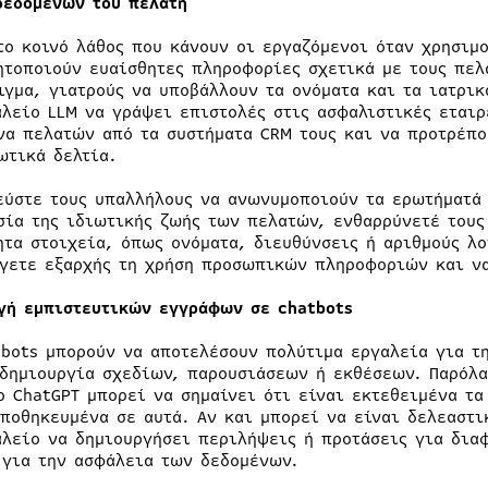
δεδομένων του πελάτη
το κοινό λάθος που κάνουν οι εργαζόμενοι όταν χρησιμο
ητοποιούν ευαίσθητες πληροφορίες σχετικά με τους πελά
ιγμα, γιατρούς να υποβάλλουν τα ονόματα και τα ιατρικ
αλείο LLM να γράψει επιστολές στις ασφαλιστικές εταιρ
να πελατών από τα συστήματα CRM τους και να προτρέπο
ωτικά δελτία.
εύστε τους υπαλλήλους να ανωνυμοποιούν τα ερωτήματά τ
σία της ιδιωτικής ζωής των πελατών, ενθαρρύνετέ τους
ητα στοιχεία, όπως ονόματα, διευθύνσεις ή αριθμούς λο
γετε εξαρχής τη χρήση προσωπικών πληροφοριών και να
γή εμπιστευτικών εγγράφων σε chatbots
tbots μπορούν να αποτελέσουν πολύτιμα εργαλεία για τ
 δημιουργία σχεδίων, παρουσιάσεων ή εκθέσεων. Παρόλ
ο ChatGPT μπορεί να σημαίνει ότι είναι εκτεθειμένα τα
αποθηκευμένα σε αυτά. Αν και μπορεί να είναι δελεαστι
αλείο να δημιουργήσει περιλήψεις ή προτάσεις για δια
 για την ασφάλεια των δεδομένων.