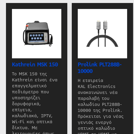
Kathrein MSK 150
Prolink PLT288B-
10000
Το MSK 150 της
Kathrein είναι ένα
Η εταιρεία
επαγγελματικό
KAL Electronics
πεδιόμετρο που
ανακοινώνει νέα
υποστηρίζει
παραλαβή του
δορυφορικά,
καλωδίου PLT288B-
επίγεια,
10000 της Prolink.
καλωδιακά, IPTV,
Πρόκειται για νέας
Wi-Fi και οπτικά
γενιάς ενεργό
δίκτυα. Με
οπτικό καλώδιο
λειτουργίες όπως