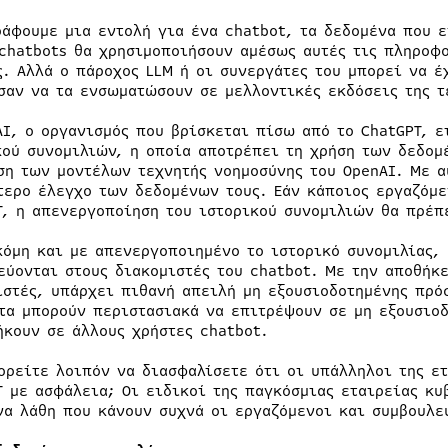
ράφουμε μια εντολή για ένα chatbot, τα δεδομένα που ε
 chatbots θα χρησιμοποιήσουν αμέσως αυτές τις πληροφ
ς. Αλλά ο πάροχος LLM ή οι συνεργάτες του μπορεί να έ
σαν να τα ενσωματώσουν σε μελλοντικές εκδόσεις της τ
AI, ο οργανισμός που βρίσκεται πίσω από το ChatGPT, 
κού συνομιλιών, η οποία αποτρέπει τη χρήση των δεδομ
ση των μοντέλων τεχνητής νοημοσύνης του OpenAI. Με α
τερο έλεγχο των δεδομένων τους. Εάν κάποιος εργαζόμε
T, η απενεργοποίηση του ιστορικού συνομιλιών θα πρέπε
κόμη και με απενεργοποιημένο το ιστορικό συνομιλίας,
εύονται στους διακομιστές του chatbot. Με την αποθήκ
ιστές, υπάρχει πιθανή απειλή μη εξουσιοδοτημένης πρό
τα μπορούν περιστασιακά να επιτρέψουν σε μη εξουσιοδ
ήκουν σε άλλους χρήστες chatbot.
ορείτε λοιπόν να διασφαλίσετε ότι οι υπάλληλοι της ε
T με ασφάλεια; Οι ειδικοί της παγκόσμιας εταιρείας κ
να λάθη που κάνουν συχνά οι εργαζόμενοι και συμβουλε