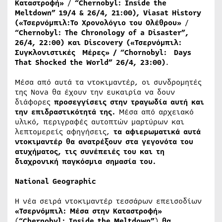
Καταστροφή»
/
“Chernobyl: Inside the
Meltdown”
19/4 & 26/4, 21:00), Viasat History
(
«
Τσερνόμπιλ:Το Χρονολόγιο του Ολέθρου»
/
“Chernobyl: The Chronology of a Disaster”
,
26/4, 22:00) και
Discovery
(
«
Τσερνόμπιλ:
Συγκλονιστικές Μέρες» /
“Chοrnobyl: Days
That Shocked the World”
26/4, 23:00)
.
Μέσα από αυτά τα ντοκιμαντέρ, οι συνδρομητές
της Nova θα έχουν την ευκαιρία να δουν
διάφορες
προσεγγίσεις στην τραγωδία αυτή και
την επιδραστικότητά της.
Μέσα από αρχειακό
υλικό, περιγραφές αυτοπτών μαρτύρων και
λεπτομερείς αφηγήσεις,
τα αφιερωματικά αυτά
ντοκιμαντέρ θα ανατρέξουν στα γεγονότα του
ατυχήματος, τις συνέπειές του και τη
διαχρονική παγκόσμια σημασία του.
National Geographic
Η νέα σειρά ντοκιμαντέρ τεσσάρων επεισοδίων
«Τσερνόμπιλ: Μέσα στην Καταστροφή»
(
“Chernobyl: Inside the Meltdown”
)
θα