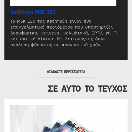
Kathrein MSK 150
Το MSK 150 της Kathrein είναι ένα
επαγγελματικό πεδιόμετρο που υποστηρίζει
δορυφορικά, επίγεια, καλωδιακά, IPTV, Wi-Fi
και οπτικά δίκτυα. Με λειτουργίες όπως
ανάλυση φάσματος σε πραγματικό χρόν…
ΔΙΑΒΑΣΤΕ ΠΕΡΙΣΣΟΤΕΡΑ
ΣΕ ΑΥΤΟ ΤΟ ΤΕΥΧΟΣ