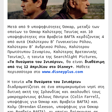
Μετά από 9 υποψηφιότητες Όσκαρ, μεταξύ των
οποίων το Όσκαρ Καλύτερης Ταινίας και 10
υποψηφιότητες στα Βραβεία BAFTA κερδίζοντας 4
από αυτά (Καλύτερου Β’ Γυναικείου Ρόλου,
Καλύτερου Β’ Ανδρικού Ρόλου, Καλύτερου
Πρωτότυπου Σεναρίου, Καλύτερης Βρετανικής
Ταινίας), η ταινία της Searchlight Pictures,
«Τα Πνεύματα του Ινισέριν»
, θα είναι
διαθέσιμη
από τις 12 Απριλίου στο Disney+
. Μάθετε
περισσότερα στο
www.disneyplus.com
Η ταινία
«Τα Πνεύματα του Ινισέριν»
διαδραματίζεται σε ένα απομακρυσμένο νησί στη
δυτική ακτή της Ιρλανδίας και ακολουθεί τους
μακροχρόνιους φίλους Πάντρικ (Colin Farrell,
υποψήφιος για Όσκαρ και Βραβείο BAFTA) και
Κολμ (Brendan Gleeson, υποψήφιος για Όσκαρ
και Βραβείο BAFTA), οι οποίοι βρίσκονται σε