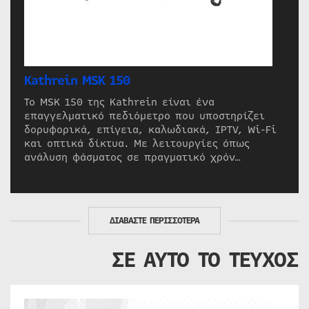
Kathrein MSK 150
Το MSK 150 της Kathrein είναι ένα
επαγγελματικό πεδιόμετρο που υποστηρίζει
δορυφορικά, επίγεια, καλωδιακά, IPTV, Wi-Fi
και οπτικά δίκτυα. Με λειτουργίες όπως
ανάλυση φάσματος σε πραγματικό χρόν…
ΔΙΑΒΑΣΤΕ ΠΕΡΙΣΣΟΤΕΡΑ
ΣΕ ΑΥΤΟ ΤΟ ΤΕΥΧΟΣ