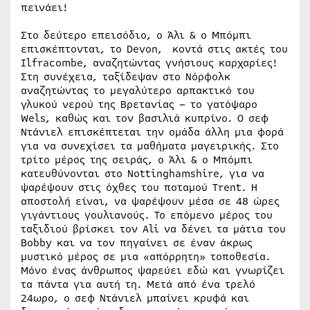
πεινάει!
Στο δεύτερο επεισόδιο, ο Άλι & ο Μπόμπι
επισκέπτονται, το Devon, κοντά στις ακτές του
Ilfracombe, αναζητώντας γνήσιους καρχαρίες!
Στη συνέχεια, ταξίδεψαν στο Νόρφολκ
αναζητώντας το μεγαλύτερο αρπακτικό του
γλυκού νερού της Βρετανίας – το γατόψαρο
Wels, καθώς και τον βασιλιά κυπρίνο. Ο σεφ
Ντάνιελ επισκέπτεται την ομάδα άλλη μια φορά
για να συνεχίσει τα μαθήματα μαγειρικής. Στο
τρίτο μέρος της σειράς, ο Άλι & ο Μπόμπι
κατευθύνονται στο Nottinghamshire, για να
ψαρέψουν στις όχθες του ποταμού Trent. Η
αποστολή είναι, να ψαρέψουν μέσα σε 48 ώρες
γιγάντιους γουλιανούς. Το επόμενο μέρος του
ταξιδιού βρίσκει τον Ali να δένει τα μάτια του
Bobby και να τον πηγαίνει σε έναν άκρως
μυστικό μέρος σε μια «απόρρητη» τοποθεσία.
Μόνο ένας άνθρωπος ψαρεύει εδώ και γνωρίζει
τα πάντα για αυτή τη. Μετά από ένα τρελό
24ωρο, ο σεφ Ντάνιελ μπαίνει κρυφά και