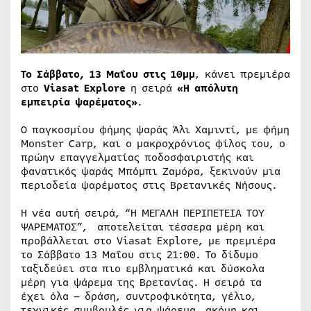
Το Σάββατο, 13 Μαΐου στις 10μμ
, κάνει πρεμιέρα
στο
Viasat Ε
xplore
η σειρά
«Η απόλυτη
εμπειρία ψαρέματος»
.
Ο παγκοσμίου φήμης ψαράς Άλι Χαμιντί, με φήμη
Monster Carp, και ο μακροχρόνιος φίλος του, ο
πρώην επαγγελματίας ποδοσφαιριστής και
φανατικός ψαράς Μπόμπι Ζαμόρα, ξεκινούν μια
περιοδεία ψαρέματος στις Βρετανικές Νήσους.
Η νέα αυτή σειρά, “Η ΜΕΓΑΛΗ ΠΕΡΙΠΕΤΕΙΑ ΤΟΥ
ΨΑΡΕΜΑΤΟΣ”, αποτελείται τέσσερα μέρη και
προβάλλεται στο Viasat Explore, με πρεμιέρα
το Σάββατο 13 Μαΐου στις 21:00. Το δίδυμο
ταξιδεύει στα πιο εμβληματικά και δύσκολα
μέρη για ψάρεμα της Βρετανίας. Η σειρά τα
έχει όλα – δράση, συντροφικότητα, γέλιο,
τεχνικές συμβουλές για ψάρεμα, ακόμη και