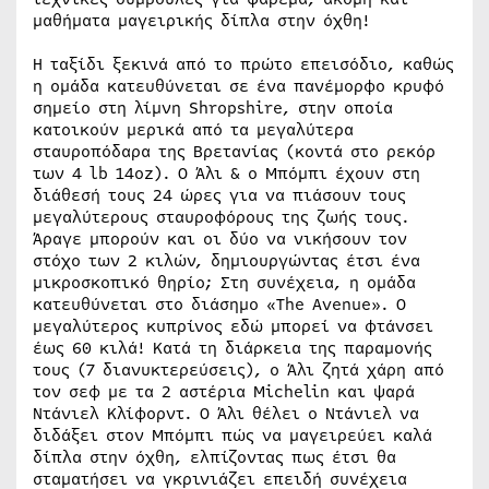
μαθήματα μαγειρικής δίπλα στην όχθη!
Η ταξίδι ξεκινά από το πρώτο επεισόδιο, καθώς
η ομάδα κατευθύνεται σε ένα πανέμορφο κρυφό
σημείο στη λίμνη Shropshire, στην οποία
κατοικούν μερικά από τα μεγαλύτερα
σταυροπόδαρα της Βρετανίας (κοντά στο ρεκόρ
των 4 lb 14oz). Ο Άλι & ο Μπόμπι έχουν στη
διάθεσή τους 24 ώρες για να πιάσουν τους
μεγαλύτερους σταυροφόρους της ζωής τους.
Άραγε μπορούν και οι δύο να νικήσουν τον
στόχο των 2 κιλών, δημιουργώντας έτσι ένα
μικροσκοπικό θηρίο; Στη συνέχεια, η ομάδα
κατευθύνεται στο διάσημο «The Avenue». Ο
μεγαλύτερος κυπρίνος εδώ μπορεί να φτάνσει
έως 60 κιλά! Κατά τη διάρκεια της παραμονής
τους (7 διανυκτερεύσεις), ο Άλι ζητά χάρη από
τον σεφ με τα 2 αστέρια Michelin και ψαρά
Ντάνιελ Κλίφορντ. Ο Άλι θέλει ο Ντάνιελ να
διδάξει στον Μπόμπι πώς να μαγειρεύει καλά
δίπλα στην όχθη, ελπίζοντας πως έτσι θα
σταματήσει να γκρινιάζει επειδή συνέχεια