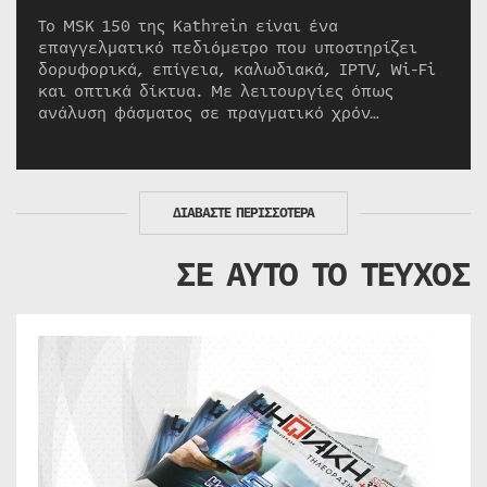
Το MSK 150 της Kathrein είναι ένα
επαγγελματικό πεδιόμετρο που υποστηρίζει
δορυφορικά, επίγεια, καλωδιακά, IPTV, Wi-Fi
και οπτικά δίκτυα. Με λειτουργίες όπως
ανάλυση φάσματος σε πραγματικό χρόν…
ΔΙΑΒΑΣΤΕ ΠΕΡΙΣΣΟΤΕΡΑ
ΣΕ ΑΥΤΟ ΤΟ ΤΕΥΧΟΣ