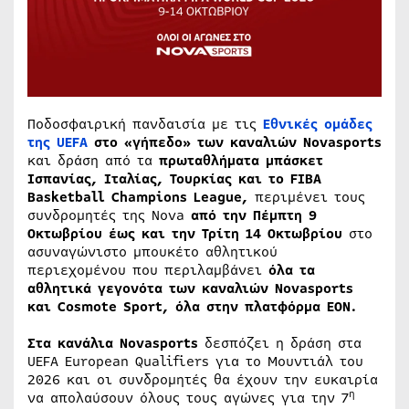
Ποδοσφαιρική πανδαισία με τις
Εθνικές ομάδες
της UEFA
στο «γήπεδο» των καναλιών
Novasports
και δράση από τα
πρωταθλήματα μπάσκετ
Ισπανίας, Ιταλίας, Τουρκίας και το
FIBA
Basketball
Champions
League
,
περιμένει τους
συνδρομητές της Nova
από την Πέμπτη 9
Οκτωβρίου έως και την Τρίτη 14 Οκτωβρίου
στο
ασυναγώνιστο μπουκέτο αθλητικού
περιεχομένου που περιλαμβάνει
όλα τα
αθλητικά γεγονότα των καναλιών Novasports
και Cosmote Sport, όλα στην πλατφόρμα EON.
Στα κανάλια
Novasports
δεσπόζει η δράση στα
UEFA European Qualifiers για το Μουντιάλ του
2026 και οι συνδρομητές θα έχουν την ευκαιρία
η
να απολαύσουν όλους τους αγώνες για την 7