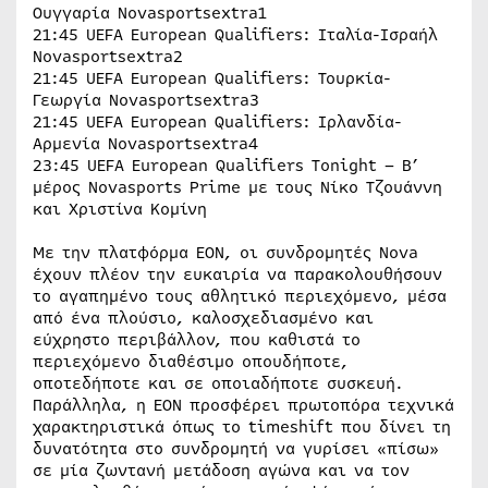
Ουγγαρία Novasportsextra1
21:45 UEFA European Qualifiers: Ιταλία-Ισραήλ
Novasportsextra2
21:45 UEFA European Qualifiers: Τουρκία-
Γεωργία Novasportsextra3
21:45 UEFA European Qualifiers: Ιρλανδία-
Αρμενία Novasportsextra4
23:45 UEFA European Qualifiers Tonight – Β’
μέρος Novasports Prime με τους Νίκο Τζουάννη
και Χριστίνα Κομίνη
Με την πλατφόρμα EON, οι συνδρομητές Nova
έχουν πλέον την ευκαιρία να παρακολουθήσουν
το αγαπημένο τους αθλητικό περιεχόμενο, μέσα
από ένα πλούσιο, καλοσχεδιασμένο και
εύχρηστο περιβάλλον, που καθιστά το
περιεχόμενο διαθέσιμο οπουδήποτε,
οποτεδήποτε και σε οποιαδήποτε συσκευή.
Παράλληλα, η ΕΟΝ προσφέρει πρωτοπόρα τεχνικά
χαρακτηριστικά όπως το timeshift που δίνει τη
δυνατότητα στο συνδρομητή να γυρίσει «πίσω»
σε μία ζωντανή μετάδοση αγώνα και να τον