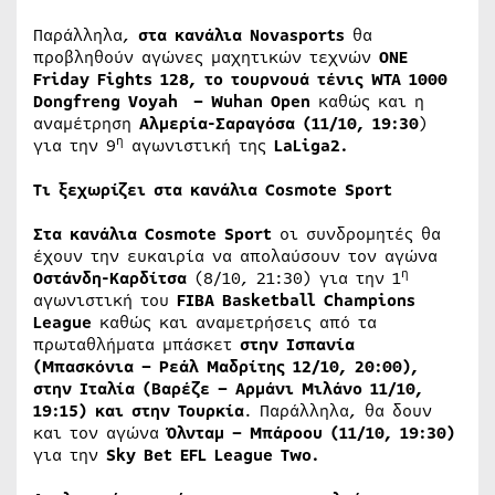
Παράλληλα,
στα κανάλια
Novasports
θα
προβληθούν αγώνες μαχητικών τεχνών
ONE
Friday Fight
s
128, το τουρνουά τένις WTA 1000
Dongfreng Voyah – Wuhan Open
καθώς και η
αναμέτρηση
Αλμερία-Σαραγόσα (11/10, 19:30
)
η
για την 9
αγωνιστική της
LaLiga
2.
T
ι ξεχωρίζει στα κανάλια
Cosmote
Sport
Στα κανάλια
Cosmote
Sport
οι συνδρομητές θα
έχουν την ευκαιρία να απολαύσουν τον αγώνα
η
Οστάνδη-Καρδίτσα
(8/10, 21:30) για την 1
αγωνιστική του
FIBA
Basketball
Champions
League
καθώς και αναμετρήσεις από τα
πρωταθλήματα μπάσκετ
στην Ισπανία
(Μπασκόνια – Ρεάλ Μαδρίτης 12/10, 20:00),
στην Ιταλία (
B
αρέζε – Αρμάνι Μιλάνο 11/10,
19:15) και στην Τουρκία
. Παράλληλα, θα δουν
και τον αγώνα
Όλνταμ – Μπάροου (11/10, 19:30)
για την
Sky Bet EFL League Twο.