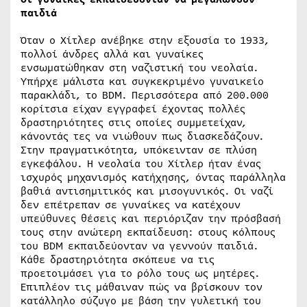
παιδιά
Όταν ο Χίτλερ ανέβηκε στην εξουσία το 1933,
πολλοί άνδρες αλλά και γυναίκες
ενσωματώθηκαν στη ναζιστική του νεολαία.
Υπήρχε μάλιστα και συγκεκριμένο γυναικείο
παρακλάδι, το BDM. Περισσότερα από 200.000
κορίτσια είχαν εγγραφεί έχοντας πολλές
δραστηριότητες στις οποίες συμμετείχαν,
κάνοντάς τες να νιώθουν πως διασκεδάζουν.
Στην πραγματικότητα, υπόκεινταν σε πλύση
εγκεφάλου. Η νεολαία του Χίτλερ ήταν ένας
ισχυρός μηχανισμός κατήχησης, όντας παράλληλα
βαθιά αντισημιτικός και μισογυνικός. Οι ναζί
δεν επέτρεπαν σε γυναίκες να κατέχουν
υπεύθυνες θέσεις και περιόριζαν την πρόσβασή
τους στην ανώτερη εκπαίδευση: στους κόλπους
του BDM εκπαιδεύονταν να γεννούν παιδιά.
Κάθε δραστηριότητα σκόπευε να τις
προετοιμάσει για το ρόλο τους ως μητέρες.
Επιπλέον τις μάθαιναν πώς να βρίσκουν τον
κατάλληλο σύζυγο με βάση την γυλετική του