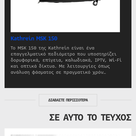
Kathrein MSK 150
Το MSK 150 της Kathrein είναι ένα
επαγγελματικό πεδιόμετρο που υποστηρίζει
δορυφορικά, επίγεια, καλωδιακά, IPTV, Wi-Fi
και οπτικά δίκτυα. Με λειτουργίες όπως
ανάλυση φάσματος σε πραγματικό χρόν…
ΔΙΑΒΑΣΤΕ ΠΕΡΙΣΣΟΤΕΡΑ
ΣΕ ΑΥΤΟ ΤΟ ΤΕΥΧΟΣ