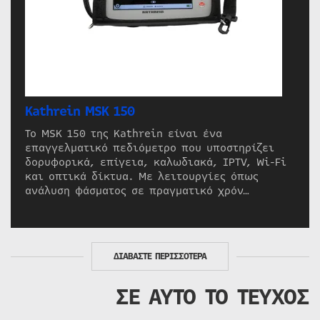
Kathrein MSK 150
Το MSK 150 της Kathrein είναι ένα
επαγγελματικό πεδιόμετρο που υποστηρίζει
δορυφορικά, επίγεια, καλωδιακά, IPTV, Wi-Fi
και οπτικά δίκτυα. Με λειτουργίες όπως
ανάλυση φάσματος σε πραγματικό χρόν…
ΔΙΑΒΑΣΤΕ ΠΕΡΙΣΣΟΤΕΡΑ
ΣΕ ΑΥΤΟ ΤΟ ΤΕΥΧΟΣ