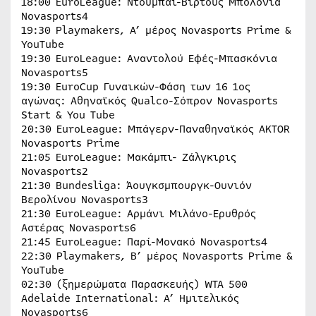
18:00 EuroLeague: Ντουμπάι-Βίρτους Μπολόνια
Novasports4
19:30 Playmakers, Α’ μέρος Novasports Prime &
YouTube
19:30 EuroLeague: Αναντολού Εφές-Μπασκόνια
Novasports5
19:30 EuroCup Γυναικών-Φάση των 16 1ος
αγώνας: Αθηναϊκός Qualco-Σόπρον Novasports
Start & You Tube
20:30 EuroLeague: Μπάγερν-Παναθηναϊκός AKTOR
Novasports Prime
21:05 EuroLeague: Μακάμπι- Ζάλγκιρις
Novasports2
21:30 Bundesliga: Άουγκσμπουργκ-Ουνιόν
Βερολίνου Novasports3
21:30 EuroLeague: Αρμάνι Μιλάνο-Ερυθρός
Αστέρας Novasports6
21:45 EuroLeague: Παρί-Μονακό Novasports4
22:30 Playmakers, Β’ μέρος Novasports Prime &
YouTube
02:30 (ξημερώματα Παρασκευής) WTA 500
Adelaide International: A’ Hμιτελικός
Novasports6