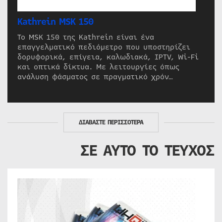
Kathrein MSK 150
Το MSK 150 της Kathrein είναι ένα
επαγγελματικό πεδιόμετρο που υποστηρίζει
δορυφορικά, επίγεια, καλωδιακά, IPTV, Wi-Fi
και οπτικά δίκτυα. Με λειτουργίες όπως
ανάλυση φάσματος σε πραγματικό χρόν…
ΔΙΑΒΑΣΤΕ ΠΕΡΙΣΣΟΤΕΡΑ
ΣΕ ΑΥΤΟ ΤΟ ΤΕΥΧΟΣ